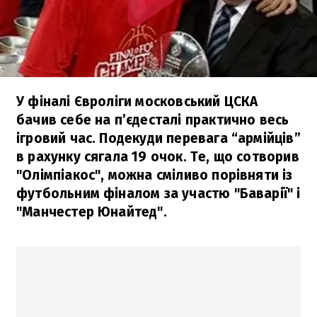
У фіналі Євроліги московський ЦСКА
бачив себе на п’єдесталі практично весь
ігровий час. Подекуди перевага “армійців”
в рахунку сягала 19 очок. Те, що сотворив
"Олімпіакос", можна сміливо порівняти із
футбольним фіналом за участю "Баварії" і
"Манчестер Юнайтед".