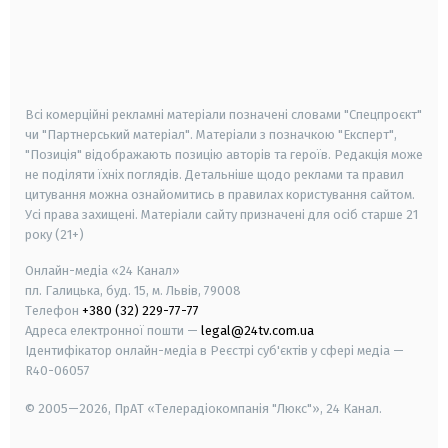
android
apple
smart tv
samsung smart tv
Всі комерційні рекламні матеріали позначені словами "Спецпроєкт"
чи "Партнерський матеріал". Матеріали з позначкою "Експерт",
"Позиція" відображають позицію авторів та героїв. Редакція може
не поділяти їхніх поглядів. Детальніше щодо реклами та правил
цитування можна ознайомитись в правилах користування сайтом.
Усі права захищені.
Матеріали сайту призначені для осіб старше
21
року (21+)
Онлайн-медіа «24 Канал»
пл. Галицька, буд. 15, м. Львів, 79008
Телефон
+380 (32) 229-77-77
Адреса електронної пошти —
legal@24tv.com.ua
Ідентифікатор онлайн-медіа в Реєстрі суб'єктів у сфері медіа —
R40-06057
© 2005—2026,
ПрАТ «Телерадіокомпанія "Люкс"», 24 Канал.