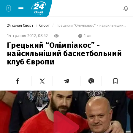
24 канал Спорт
Спорт
 Грецький “Олімпіакос” - найсильніший баскетбольний клуб Європи 
1 хв
14 травня 2012,
08:52
Грецький “Олімпіакос” -
найсильніший баскетбольний
клуб Європи