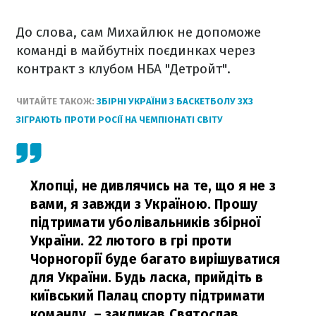
До слова, сам Михайлюк не допоможе
команді в майбутніх поєдинках через
контракт з клубом НБА "Детройт".
ЧИТАЙТЕ ТАКОЖ:
ЗБІРНІ УКРАЇНИ З БАСКЕТБОЛУ 3Х3
ЗІГРАЮТЬ ПРОТИ РОСІЇ НА ЧЕМПІОНАТІ СВІТУ
Хлопці, не дивлячись на те, що я не з
вами, я завжди з Україною. Прошу
підтримати уболівальників збірної
України. 22 лютого в грі проти
Чорногорії буде багато вирішуватися
для України. Будь ласка, прийдіть в
київський Палац спорту підтримати
команду,
– закликав Святослав.