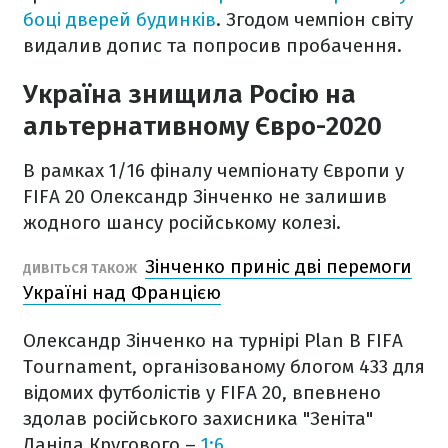
боці дверей будинків
. Згодом чемпіон світу
видалив допис та попросив пробачення.
Україна знищила Росію на
альтернативному Євро-2020
В рамках 1/16 фіналу чемпіонату Європи у
FIFA 20 Олександр Зінченко не залишив
жодного шансу російському колезі.
Зінченко приніс дві перемоги
ДИВІТЬСЯ ТАКОЖ
Україні над Францією
Олександр Зінченко на турнірі Plan B FIFA
Tournament, організованому блогом 433 для
відомих футболістів у FIFA 20, впевнено
здолав російського захисника "Зеніта"
Даніла Кругового –
1:6
.