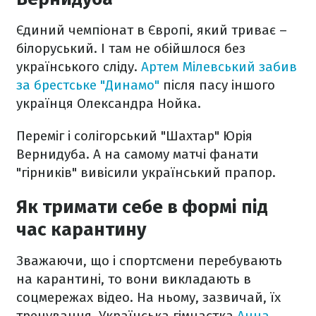
Єдиний чемпіонат в Європі, який триває –
білоруський. І там не обійшлося без
українського сліду.
Артем Мілевський забив
за брестське "Динамо"
після пасу іншого
українця Олександра Нойка.
Переміг і солігорський "Шахтар" Юрія
Вернидуба. А на самому матчі фанати
"гірників" вивісили український прапор.
Як тримати себе в формі під
час карантину
Зважаючи, що і спортсмени перебувають
на карантині, то вони викладають в
соцмережах відео. На ньому, зазвичай, їх
тренування. Українська гімнастка
Анна