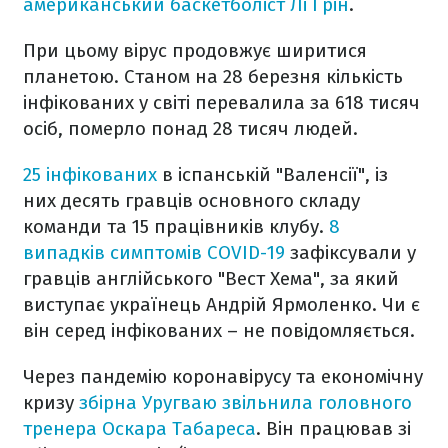
американський баскетболіст Лі Грін
.
При цьому вірус продовжує ширитися
планетою. Станом на 28 березня кількість
інфікованих у світі перевалила за 618 тисяч
осіб, померло понад 28 тисяч людей.
25 інфікованих
в іспанській "Валенсії", із
них десять гравців основного складу
команди та 15 працівників клубу.
8
випадків симптомів COVID-19
зафіксували у
гравців англійського "Вест Хема", за який
виступає українець Андрій Ярмоленко. Чи є
він серед інфікованих – не повідомляється.
Через пандемію коронавірусу та економічну
кризу
збірна Уругваю звільнила головного
тренера Оскара Табареса
. Він працював зі