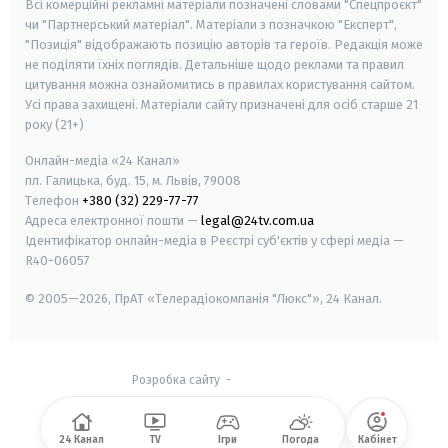
Всі комерційні рекламні матеріали позначені словами "Спецпроєкт"
чи "Партнерський матеріал". Матеріали з позначкою "Експерт",
"Позиція" відображають позицію авторів та героїв. Редакція може
не поділяти їхніх поглядів. Детальніше щодо реклами та правил
цитування можна ознайомитись в правилах користування сайтом.
Усі права захищені.
Матеріали сайту призначені для осіб старше
21
року (21+)
Онлайн-медіа «24 Канал»
пл. Галицька, буд. 15, м. Львів, 79008
Телефон
+380 (32) 229-77-77
Адреса електронної пошти —
legal@24tv.com.ua
Ідентифікатор онлайн-медіа в Реєстрі суб'єктів у сфері медіа —
R40-06057
© 2005—2026,
ПрАТ «Телерадіокомпанія "Люкс"», 24 Канал.
Розробка сайту
-
24 Канал
TV
Ігри
Погода
Кабінет