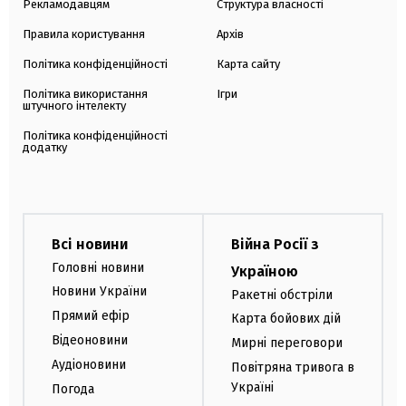
Рекламодавцям
Структура власності
Правила користування
Архів
Політика конфіденційності
Карта сайту
Політика використання
Ігри
штучного інтелекту
Політика конфіденційності
додатку
Всі новини
Війна Росії з
Головні новини
Україною
Новини України
Ракетні обстріли
Прямий ефір
Карта бойових дій
Відеоновини
Мирні переговори
Аудіоновини
Повітряна тривога в
Україні
Погода