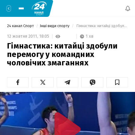
24 канал Спорт
Інші види спорту
 Гімнастика: китайці здобули перемогу у командних чоловічих змаганнях 
1 хв
12 жовтня 2011,
18:05
Гімнастика: китайці здобули
перемогу у командних
чоловічих змаганнях