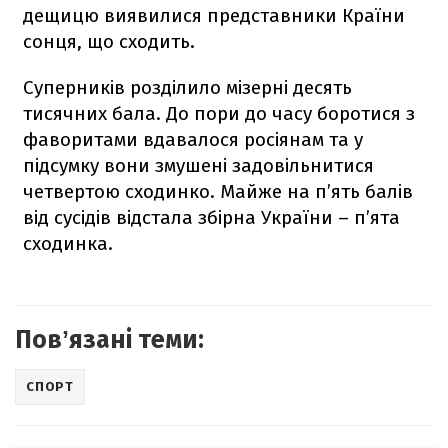
дещицю виявилися представники Країни
сонця, що сходить.
Суперників розділило мізерні десять
тисячних бала. До пори до часу боротися з
фаворитами вдавалося росіянам та у
підсумку вони змушені задовільнитися
четвертою сходинко. Майже на п’ять балів
від сусідів відстала збірна України – п’ята
сходинка.
Повʼязані теми:
СПОРТ