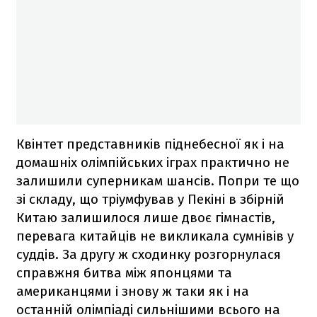
Квінтет представників піднебесної як і на
домашніх олімпійських іграх практично не
залишили суперникам шансів. Попри те що
зі складу, що тріумфував у Пекіні в збірній
Китаю залишилося лише двоє гімнастів,
перевага китайців не викликала сумнівів у
суддів. За другу ж сходинку розгорнулася
справжня битва між японцями та
американцями і знову ж таки як і на
останній олімпіаді сильнішими всього на