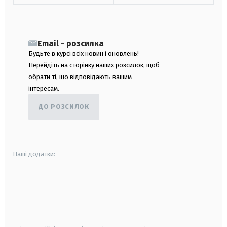
Email - розсилка
Будьте в курсі всіх новин і оновлень!
Перейдіть на сторінку наших розсилок, щоб
обрати ті, що відповідають вашим
інтересам.
ДО РОЗСИЛОК
Наші додатки:
android
apple
smart tv
samsung smart tv