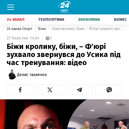
24 КАНАЛ
ГЕОПОЛІТИКА
ЕКОНОМІКА
БІЗНЕС
24 канал Спорт
Бокс
Біжи кролику, біжи, – Ф'юрі зухвало звернувся до Усика під час тренування: відео
23 березня,
14:04
2
Біжи кролику, біжи, – Ф'юрі
зухвало звернувся до Усика під
час тренування: відео
Денис Іваненко