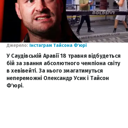
Джерело:
Інстаграм Тайсона Ф'юрі
У Саудівській Аравії 18 травня відбудеться
бій за звання абсолютного чемпіона світу
в хевівейті. За нього змагатимуться
непереможні Олександр Усик і Тайсон
Ф'юрі.