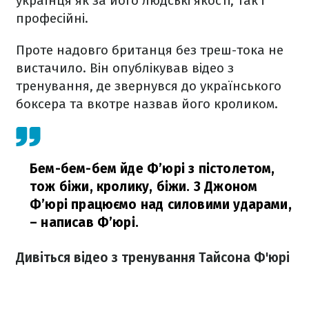
українця як за його людські якості, так і
професійні.
Проте надовго британця без треш-тока не
вистачило. Він опублікував відео з
тренування, де звернувся до українського
боксера та вкотре назвав його кроликом.
Бем-бем-бем йде Ф’юрі з пістолетом,
тож біжи, кролику, біжи. З Джоном
Ф’юрі працюємо над силовими ударами,
– написав Ф’юрі.
Дивіться відео з тренування Тайсона Ф'юрі