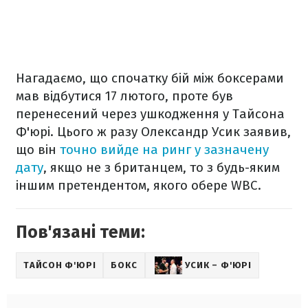
Нагадаємо, що спочатку бій між боксерами
мав відбутися 17 лютого, проте був
перенесений через ушкодження у Тайсона
Ф'юрі. Цього ж разу Олександр Усик заявив,
що він
точно вийде на ринг у зазначену
дату
, якщо не з британцем, то з будь-яким
іншим претендентом, якого обере WBC.
Пов'язані теми:
ТАЙСОН Ф'ЮРІ
БОКС
УСИК – Ф'ЮРІ