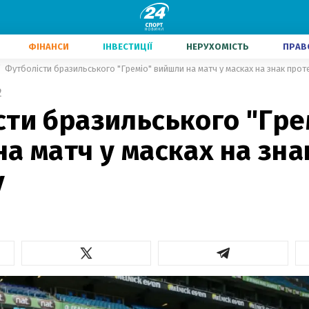
ФІНАНСИ
ІНВЕСТИЦІЇ
НЕРУХОМІСТЬ
ПРАВ
Футболісти бразильського "Греміо" вийшли на матч у масках на знак прот
2
ти бразильського "Гре
а матч у масках на зна
у