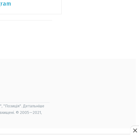
gram
", "Позиція". Детальніше
захищені. © 2005—2021,