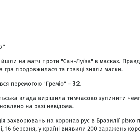
о"
йшли на матч проти "Сан-Луїза" в масках. Правда
а гра продовжилася та гравці зняли маски.
вся перемогою "Греміо" –
3:2
.
льська влада вирішила тимчасово зупинити чемп
новлено на разі невідома.
ія захворювань на коронавірус в Бразилії різко 
і, 16 березня, у країні виявили 200 заражень кор