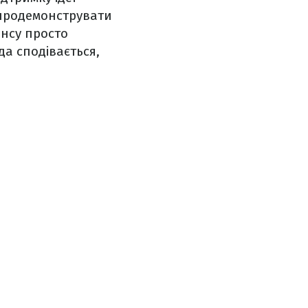
 продемонструвати
енсу просто
да сподівається,