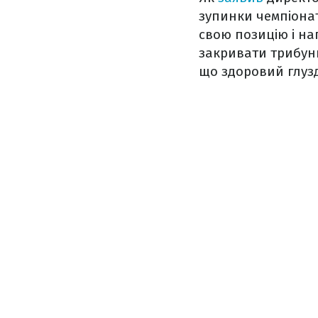
зупинки чемпіонат
свою позицію і на
закривати трибуни
що здоровий глуз