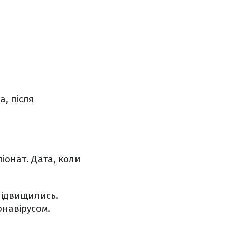
, після
іонат. Дата, коли
підвищились.
онавірусом.