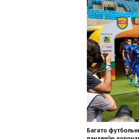
Багато футбольни
пандемію коронав