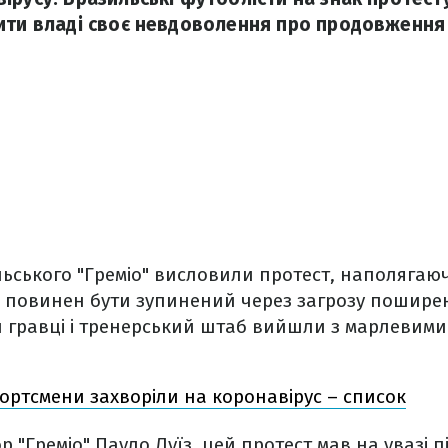
ити владі своє невдоволення про продовження
ьського "Греміо" висловили протест, наполягаюч
 повинен бути зупинений через загрозу поширен
ч гравці і тренерський штаб вийшли з марлевими
портсмени захворіли на коронавірус – список
р "Греміо" Пауло Луїз, цей протест мав на увазі п