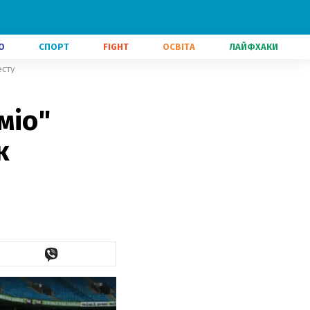
О
СПОРТ
FIGHT
ОСВІТА
ЛАЙФХАКИ
есту
міо"
к