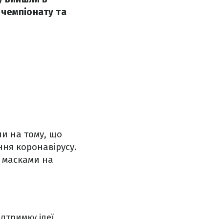
 чемпіонату та
и на тому, що
ня коронавірусу.
 масками на
ідтримку ідеї