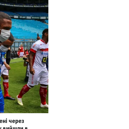
ені через
у вийшли в