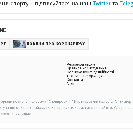
ини спорту – підписуйтеся на наш
Twitter
та
Tele
и:
ОРТ
НОВИНИ ПРО КОРОНАВІРУС
Рекламодавцям
Правила користування
Політика конфіденційності
Технічна інформація
Контакти
Архів
теріали позначені словами "Спецпроєкт", "Партнерський матеріал", "Експерт
итування можна ознайомитись в правилах користування сайтом. Усі права 
Люкс"», 24 Канал.