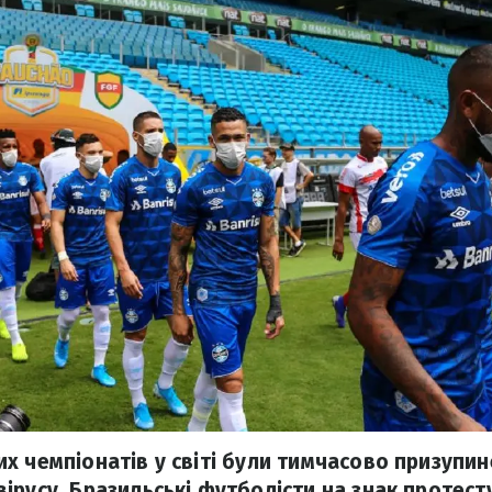
х чемпіонатів у світі були тимчасово призупин
ірусу. Бразильські футболісти на знак протест