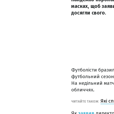
масках, щоб заяв
досягли свого.
Футболісти бразил
футбольний сезон
На недільний мат
обличчях.
Які с
ЧИТАЙТЕ ТАКОЖ
Як
заявив
директо