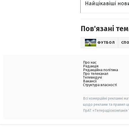
Найцікавіші нов
Пов'язані тем
ФУТБОЛ
СП
Про нас
Редакція
Редакційна політика
Про телеканал
Телеведучі
Вакансії
Структура власності
Всі комерційні рекламні ма
щодо реклами та правил ц
ПрАТ «Телерадіокомпанія "