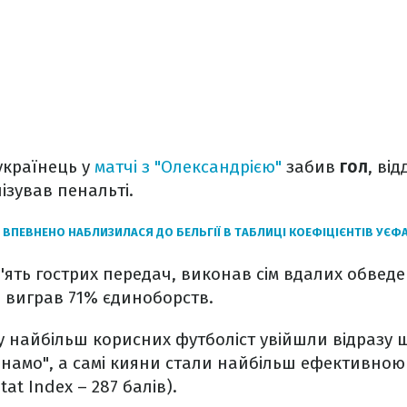
українець у
матчі з "Олександрією"
забив
гол
, ві
лізував пенальті.
 ВПЕВНЕНО НАБЛИЗИЛАСЯ ДО БЕЛЬГІЇ В ТАБЛИЦІ КОЕФІЦІЄНТІВ УЄФ
'ять гострих передач, виконав сім вдалих обвед
і виграв 71% єдиноборств.
ку найбільш корисних футболіст увійшли відразу ш
инамо", а самі кияни стали найбільш ефективно
tat Index – 287 балів).