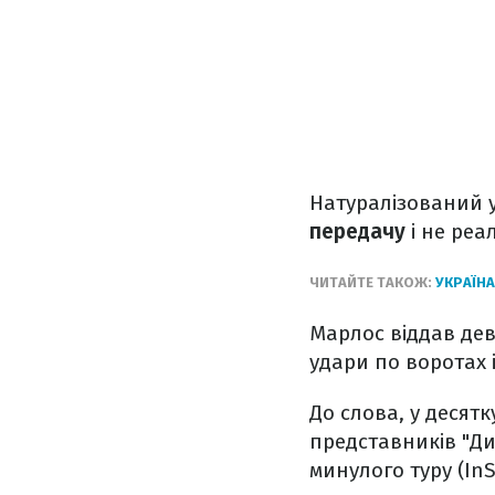
Натуралізований 
передачу
і не реа
ЧИТАЙТЕ ТАКОЖ:
УКРАЇНА
Марлос віддав дев
удари по воротах 
До слова, у десят
представників "Д
минулого туру (InS