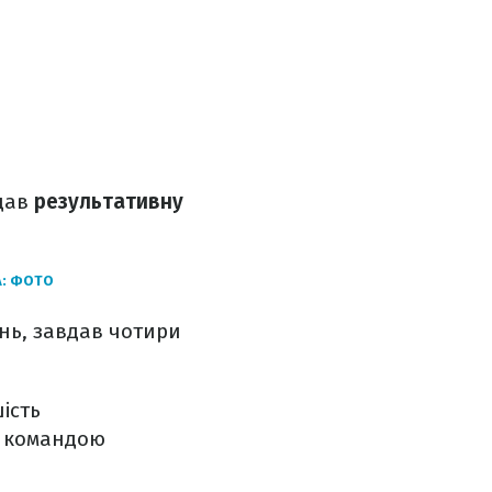
ддав
результативну
А: ФОТО
ень, завдав чотири
ість
ю командою