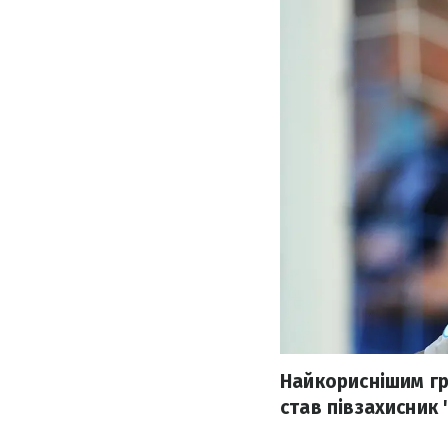
Найкориснішим гра
став півзахисник 