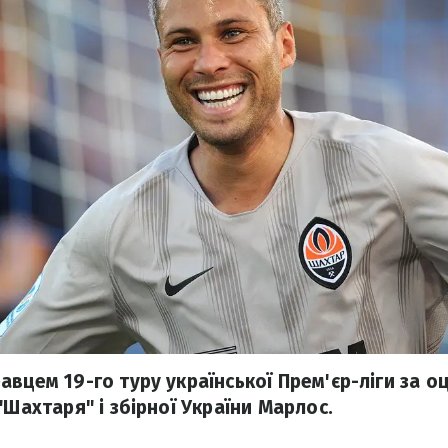
вцем 19-го туру української Прем'єр-ліги за оц
"Шахтаря" і збірної України Марлос.