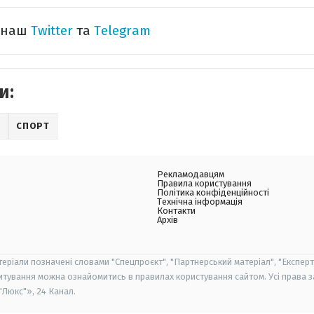
а наш
Twitter
та
Telegram
и:
Л
СПОРТ
Рекламодавцям
Правила користування
Політика конфіденційності
Технічна інформація
Контакти
Архів
теріали позначені словами "Спецпроєкт", "Партнерський матеріал", "Експерт
итування можна ознайомитись в правилах користування сайтом. Усі права 
Люкс"», 24 Канал.