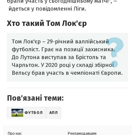
брали участь у сьогоднішньому матчі", –
йдеться у повідомленні Ліги.
Хто такий Том Лок'єр
Том Лок'єр – 29-річний валлійський
футболіст. Грає на позиції захисника.
До Лутона виступав за Брістоль та
Чарльтон. У 2020 році у складі збірної
Вельсу брав участь в чемпіонаті Європи.
Пов'язані теми:
ФУТБОЛ
АПЛ
Про нас
Рекламодавцям