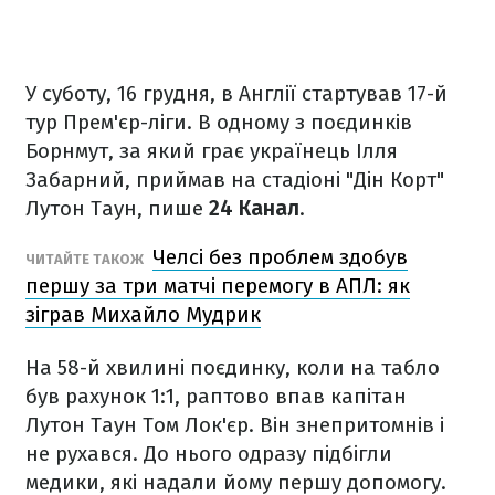
У суботу, 16 грудня, в Англії стартував 17-й
тур Прем'єр-ліги. В одному з поєдинків
Борнмут, за який грає українець Ілля
Забарний, приймав на стадіоні "Дін Корт"
Лутон Таун, пише
24 Канал
.
Челсі без проблем здобув
ЧИТАЙТЕ ТАКОЖ
першу за три матчі перемогу в АПЛ: як
зіграв Михайло Мудрик
На 58-й хвилині поєдинку, коли на табло
був рахунок 1:1, раптово впав капітан
Лутон Таун Том Лок'єр. Він знепритомнів і
не рухався. До нього одразу підбігли
медики, які надали йому першу допомогу.