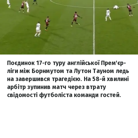
Поєдинок 17-го туру англійської Прем'єр-
ліги між Борнмутом та Лутон Тауном ледь
на завершився трагедією. На 58-й хвилині
арбітр зупинив матч через втрату
свідомості футболіста команди гостей.