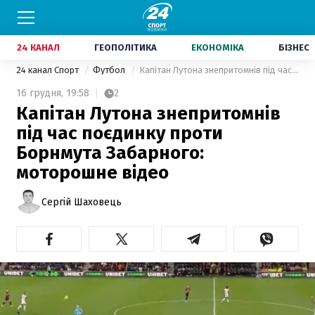
24 КАНАЛ
ГЕОПОЛІТИКА
ЕКОНОМІКА
БІЗНЕС
24 канал Спорт
Футбол
Капітан Лутона знепритомнів під час поєдинку проти Борнмута Забарного: моторошне відео
16 грудня,
19:58
2
Капітан Лутона знепритомнів
під час поєдинку проти
Борнмута Забарного:
моторошне відео
Сергій Шаховець