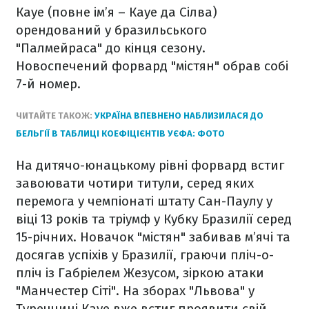
Кауе (повне ім’я – Кауе да Сілва)
орендований у бразильського
"Палмейраса" до кінця сезону.
Новоспечений форвард "містян" обрав собі
7-й номер.
ЧИТАЙТЕ ТАКОЖ:
УКРАЇНА ВПЕВНЕНО НАБЛИЗИЛАСЯ ДО
БЕЛЬГІЇ В ТАБЛИЦІ КОЕФІЦІЄНТІВ УЄФА: ФОТО
На дитячо-юнацькому рівні форвард встиг
завоювати чотири титули, серед яких
перемога у чемпіонаті штату Сан-Паулу у
віці 13 років та тріумф у Кубку Бразилії серед
15-річних. Новачок "містян" забивав м’ячі та
досягав успіхів у Бразилії, граючи пліч-о-
пліч із Габріелем Жезусом, зіркою атаки
"Манчестер Сіті". На зборах "Львова" у
Туреччині Кауе вже встиг проявити свій