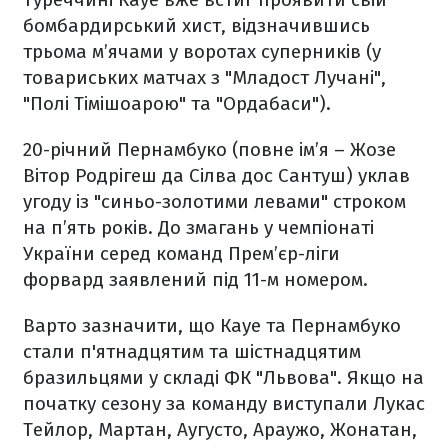
бомбардирський хист, відзначившись
трьома м’ячами у воротах суперників (у
товариських матчах з "Младост Лучані",
"Полі Тімішоарою" та "Ордабаси").
20-річний Пернамбуко (повне ім’я – Жозе
Вітор Родрігеш да Сілва дос Сантуш) уклав
угоду із "синьо-золотими левами" строком
на п’ять років. До змагань у чемпіонаті
України серед команд Прем’єр-ліги
форвард заявлений під 11-м номером.
Варто зазначити, що Кауе та Пернамбуко
стали п'ятнадцятим та шістнадцятим
бразильцями у складі ФК "Львова". Якщо на
початку сезону за команду виступали Лукас
Тейлор, Мартан, Аугусто, Араужо, Жонатан,