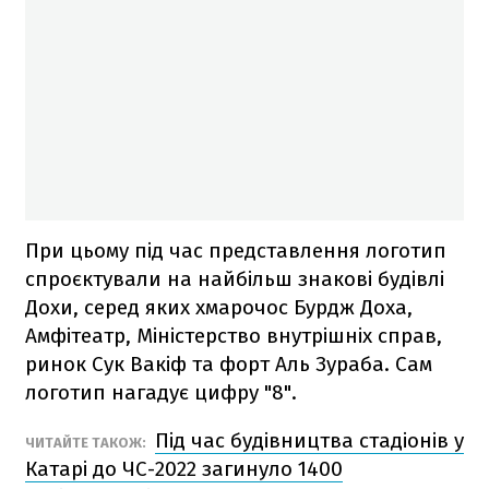
При цьому під час представлення логотип
спроєктували на найбільш знакові будівлі
Дохи, серед яких хмарочос Бурдж Доха,
Амфітеатр, Міністерство внутрішніх справ,
ринок Сук Вакіф та форт Аль Зураба. Сам
логотип нагадує цифру "8".
Під час будівництва стадіонів у
ЧИТАЙТЕ ТАКОЖ:
Катарі до ЧС-2022 загинуло 1400