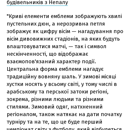
будівельників з Непалу
"Криві елементи емблеми зображують хвилі
пустельних дюн, а нерозривна петля
зображує як цифру вісім — нагадування про
вісім дивовижних стадіонів, на яких будуть
влаштовуватися матчі, — так і символ
нескінченності, що відображає
взаємопов'язаний характер події.
Центральна форма емблеми нагадує
традиційну вовняну шаль. У зимові місяці
хустки носять у всьому світі, у тому числі в
арабському та перської затоки регіоні,
зокрема, різними людьми та різними
стилями. Зимовий одяг, натхненний
регіоналом, також натякає на дати початку
турніру та на те, що це буде перший
чемпіонат світу з футболу, який відбудеться