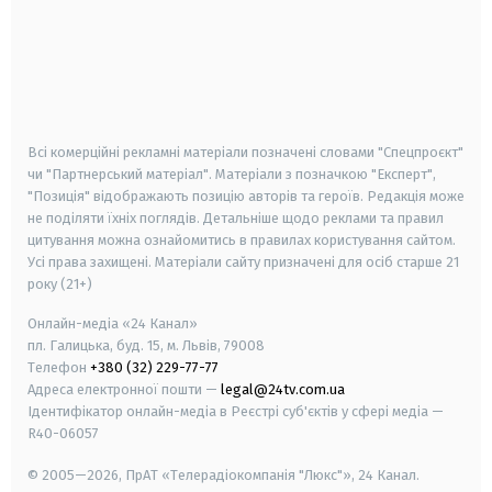
android
apple
smart tv
samsung smart tv
Всі комерційні рекламні матеріали позначені словами "Спецпроєкт"
чи "Партнерський матеріал". Матеріали з позначкою "Експерт",
"Позиція" відображають позицію авторів та героїв. Редакція може
не поділяти їхніх поглядів. Детальніше щодо реклами та правил
цитування можна ознайомитись в правилах користування сайтом.
Усі права захищені.
Матеріали сайту призначені для осіб старше
21
року (21+)
Онлайн-медіа «24 Канал»
пл. Галицька, буд. 15, м. Львів, 79008
Телефон
+380 (32) 229-77-77
Адреса електронної пошти —
legal@24tv.com.ua
Ідентифікатор онлайн-медіа в Реєстрі суб'єктів у сфері медіа —
R40-06057
© 2005—2026,
ПрАТ «Телерадіокомпанія "Люкс"», 24 Канал.