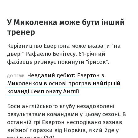
У Миколенка може бути інший
тренер
Керівництво Евертона може вказати "на
двері" Рафаелю Бенітесу. 61-річний
фахівець ризикує покинути "ірисок".
Невдалий дебют: Евертон з
ДО ТЕМИ
Миколенком в основі програв найгіршій
команді чемпіонату Англії
Боси англійського клубу незадоволені
результатами командами у цьому сезоні. В
останній грі Евертон несподівано зазнав
виїзної поразки від Норвіча, який йде у