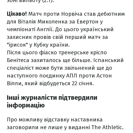
зоні вильоту (2:1).
Цікаво!
Матч проти Норвіча став дебютним
для Віталія Миколенка за Евертон у
чемпіонаті Англії. До цього український
захисник провів свій перший матч за
"ірисок" у Кубку країни.
Після цього фіаско тренерське крісло
Бенітеса захиталось ще більше. Іспанський
спеціаліст може бути звільнений ще до
наступного поєдинку АПЛ проти Астон
Вілли, який відбудеться 22 січня.
Інші журналісти підтвердили
інформацію
Про можливу відставку наставника
заговорили не лише у виданні The Athletic.