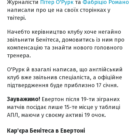
Журналісти
Пітер О'Рурк
та
Фабріціо Романо
написали про це на своїх сторінках у
твітері.
Начебто керівництво клубу хоче негайно
звільнити Бенітеса, домовитись із ним про
компенсацію та знайти нового головного
тренера.
О'Рурк й взагалі написав, що англійський
клуб вже звільнив спеціаліста, а офіційне
підтвердження буде приблизно 17 січня.
Зауважимо!
Евертон після 19-ти зіграних
матчів посідає лише 15-те місце у таблиці
АПЛ, маючи у своєму активі 19 очок.
Кар'єра Бенітеса в Евертоні