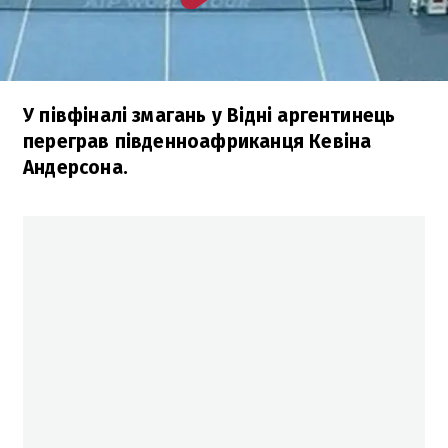
У півфіналі змагань у Відні аргентинець
переграв південноафриканця Кевіна
Андерсона.