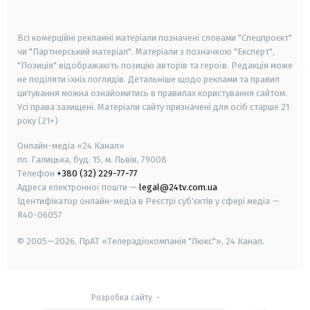
smart tv
samsung smart tv
Всі комерційні рекламні матеріали позначені словами "Спецпроєкт"
чи "Партнерський матеріал". Матеріали з позначкою "Експерт",
"Позиція" відображають позицію авторів та героїв. Редакція може
не поділяти їхніх поглядів. Детальніше щодо реклами та правил
цитування можна ознайомитись в правилах користування сайтом.
Усі права захищені.
Матеріали сайту призначені для осіб старше
21
року (21+)
Онлайн-медіа «24 Канал»
пл. Галицька, буд. 15, м. Львів, 79008
Телефон
+380 (32) 229-77-77
Адреса електронної пошти —
legal@24tv.com.ua
Ідентифікатор онлайн-медіа в Реєстрі суб'єктів у сфері медіа —
R40-06057
© 2005—2026,
ПрАТ «Телерадіокомпанія "Люкс"», 24 Канал.
Розробка сайту
-