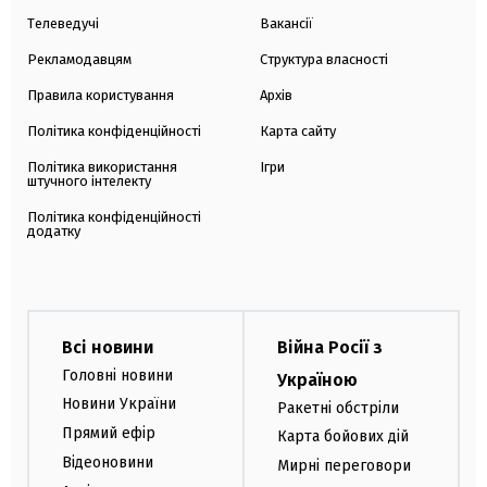
Телеведучі
Вакансії
Рекламодавцям
Структура власності
Правила користування
Архів
Політика конфіденційності
Карта сайту
Політика використання
Ігри
штучного інтелекту
Політика конфіденційності
додатку
Всі новини
Війна Росії з
Головні новини
Україною
Новини України
Ракетні обстріли
Прямий ефір
Карта бойових дій
Відеоновини
Мирні переговори