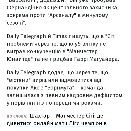
Фернандіньо як центрального захисника,
зокрема проти "Арсеналу" в минулому
сезоні".
Daily Telegraph й Times пишуть, що в "Сіті"
проблеми через те, що клуб влітку не
виграв конкуренцію в "Манчестер
Юнайтед" та не придбав Гаррі Магуайера.
Daily Telegraph додає, що через те, що
"містяни" вирішили відмовитися від
покупки Аке з "Борнмута" – команда
залишилася з певним кадровим дефіцитом
у порівнянні з попередніми роками.
Шахтар – Манчестер Сіті: де
ДО СЛОВА:
дивитися онлайн матч Ліги чемпіонів