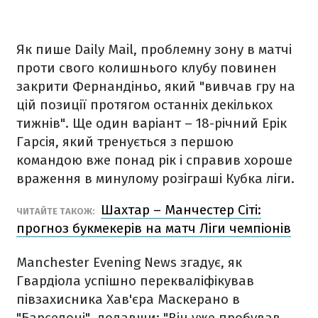
Як пише Daily Mail, проблемну зону в матчі
проти свого колишнього клубу повинен
закрити Фернандіньо, який "вивчав гру на
цій позиції протягом останніх декількох
тижнів". Ще один варіант – 18-річний Ерік
Гарсія, який тренується з першою
командою вже понад рік і справив хороше
враження в минулому розіграші Кубка ліги.
Шахтар – Манчестер Сіті:
ЧИТАЙТЕ ТАКОЖ:
прогноз букмекерів на матч Ліги чемпіонів
Manchester Evening News згадує, як
Гвардіола успішно перекваліфікував
півзахисника Хав'єра Маскерано в
"Барселоні", додавши: "Він уже пробував