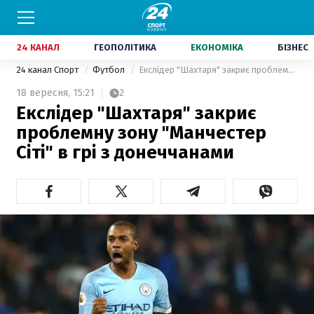
24 КАНАЛ
ГЕОПОЛІТИКА
ЕКОНОМІКА
БІЗНЕС
24 канал Спорт
Футбол
Екслідер "Шахтаря" закриє проблемну зону "Манчестер Сіті" в грі з донеччанами
18 вересня,
15:21
2
Екслідер "Шахтаря" закриє
проблемну зону "Манчестер
Сіті" в грі з донеччанами