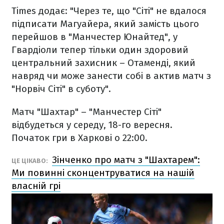
Times додає: "Через те, що "Сіті" не вдалося
підписати Магуайера, який замість цього
перейшов в "Манчестер Юнайтед", у
Гвардіоли тепер тільки один здоровий
центральний захисник – Отаменді, який
навряд чи може занести собі в актив матч з
"Норвіч Сіті" в суботу".
Матч "Шахтар" – "Манчестер Сіті"
відбудеться у середу, 18-го вересня.
Початок гри в Харкові о 22:00.
Зінченко про матч з "Шахтарем":
ЦЕ ЦІКАВО:
Ми повинні сконцентруватися на нашій
власній грі