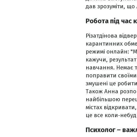
дав зрозуміти, що
Робота під час 
Різатдінова відве
карантинних обме
режимі онлайн: "
кажучи, результат
навчання. Немає т
поправити своїми 
змушені це робити
Також Анна розпов
найбільшою перешк
містах відкривати
це все коли-небуд
Психолог – важ