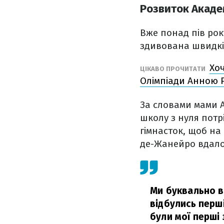
Розвиток Акаде
Вже понад пів рок
здивована швидкіс
Хо
ЦІКАВО ПРОЧИТАТИ
Олімпіади Анною 
За словами мами А
школу з нуля потрі
гімнасток, щоб на
де-Жанейро вдало
Ми буквально в
відбулись перші
були мої перші 