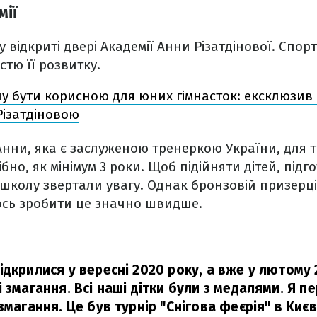
мії
у відкриті двері Академії Анни Різатдінової. Спо
тю її розвитку.
чу бути корисною для юних гімнасток: ексклюзив
Різатдіновою
нни, яка є заслуженою тренеркою України, для т
бно, як мінімум 3 роки. Щоб підійняти дітей, під
 школу звертали увагу. Однак бронзовій призерці 
сь зробити це значно швидше.
ідкрилися у вересні 2020 року, а вже у лютому 
 змагання. Всі наші дітки були з медалями. Я п
змагання. Це був турнір "Снігова феєрія" в Киє