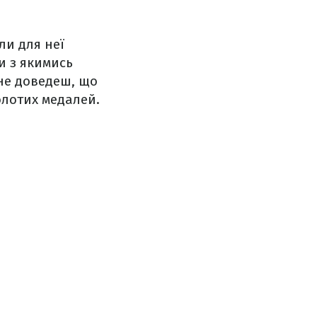
ли для неї
и з якимись
 не доведеш, що
олотих медалей.