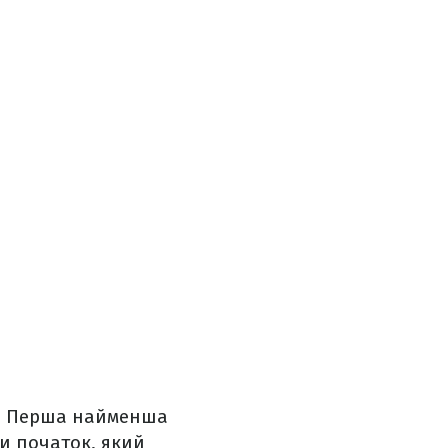
ат. Перша найменша
ки початок, який