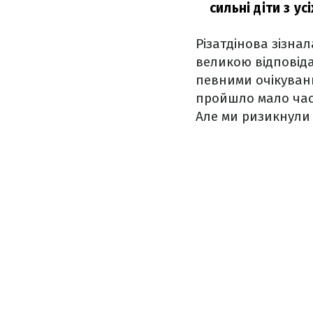
сильні діти з ус
Різатдінова зізна
великою відповіда
певними очікуванн
пройшло мало часу
Але ми ризикнули 