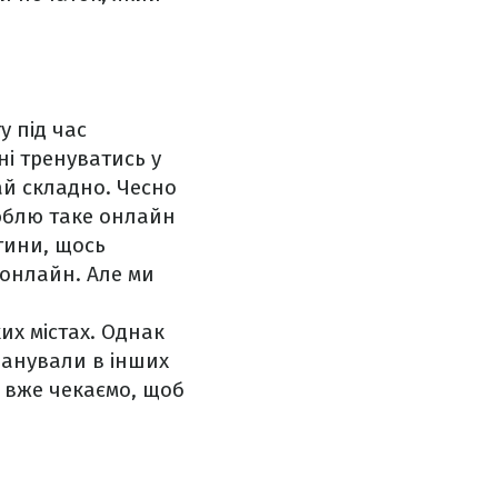
у під час
і тренуватись у
ай складно. Чесно
люблю таке онлайн
тини, щось
 онлайн. Але ми
их містах. Однак
ланували в інших
и вже чекаємо, щоб