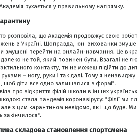
 Академія рухається у правильному напрямку.
карантину
рто розповіла, що Академія продовжує свою робот
жень в Україні. Щоправда, юні вихованки змушен
Ми змушені перейти на онлайн-навчання. Це вкр
 далеко не той, який повинен бути. Взагалі не 
актильного контакту, ти не можеш підійти до ди
руками – ногу, руки і так далі. Тому я ненавиджу
, щоб діти все одно залишалися в формі".
іла про відкриття філій школи в інших українськ
одою стала пандемія коронавірусу: "Філії ми п
, але з цим карантином невідомо, як і що буде. М
ь закінчилося".
лива складова становлення спортсмена