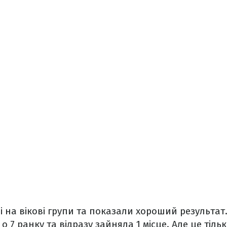
ні на вікові групи та показали хороший результ
 7 ранку та відразу зайняла 1 місце. Але це тіль