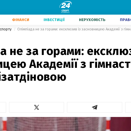
ФІНАНСИ
ІНВЕСТИЦІЇ
НЕРУХОМІСТЬ
ПРАВ
 спорту
Олімпіада не за горами: ексклюзив із засновницею Академії з гі
а не за горами: ексклю
цею Академії з гімнас
ізатдіновою