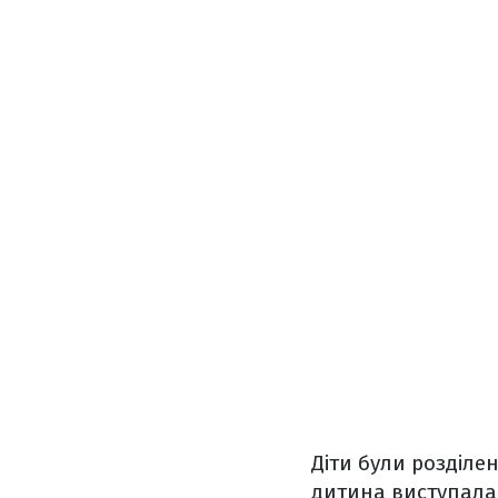
Діти були розділе
дитина виступала о