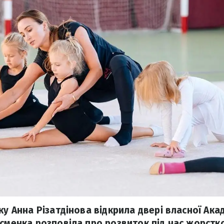
ку Анна Різатдінова відкрила двері власної Ака
тсменка розповіла про розвиток під час жорстк