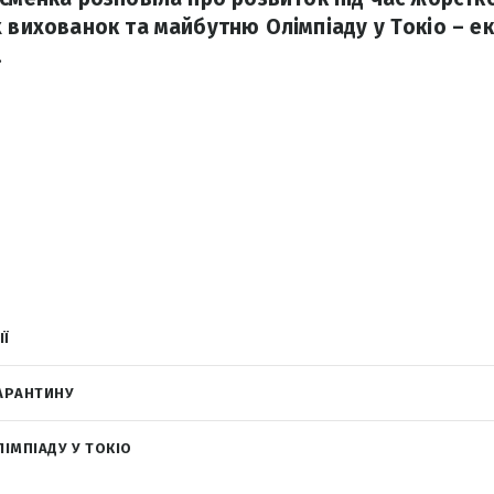
х вихованок та майбутню Олімпіаду у Токіо – е
.
ІЇ
КАРАНТИНУ
ІМПІАДУ У ТОКІО