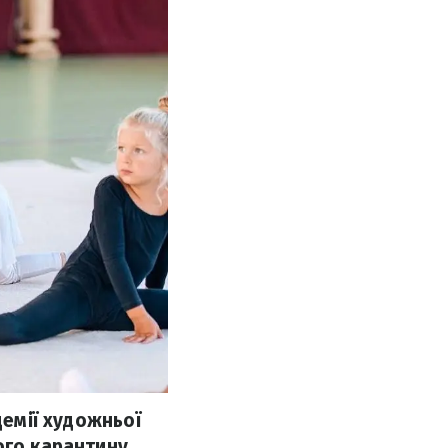
демії художньої
ого карантину,