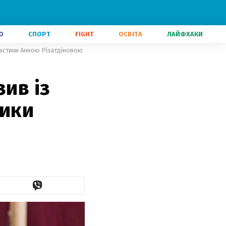
О
СПОРТ
FIGHT
ОСВІТА
ЛАЙФХАКИ
мнастики Анною Різатдіновою
зив із
тики