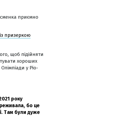
ртсменка приємно
 із призеркою
ого, щоб підійняти
готувати хороших
Олімпіади у Ріо-
2021 року
ереживала, бо це
ві. Там були дуже