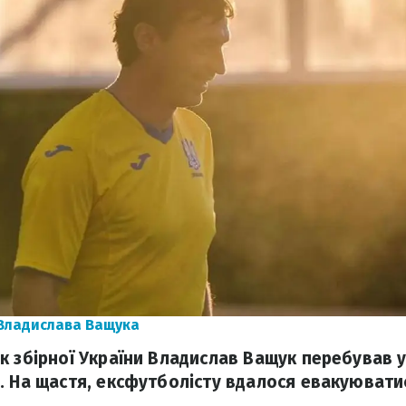
 Владислава Ващука
к збірної України Владислав Ващук перебував 
. На щастя, ексфутболісту вдалося евакуювати