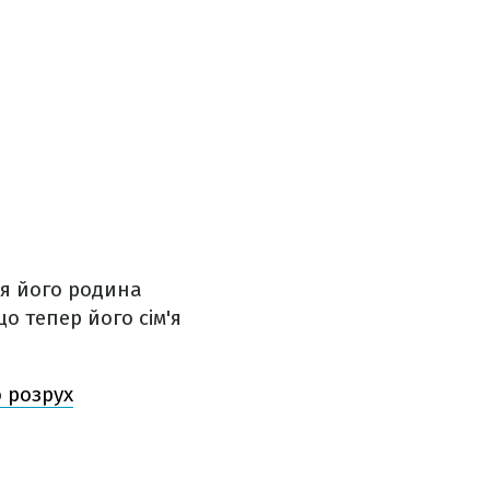
ня його родина
о тепер його сім'я
о розрух