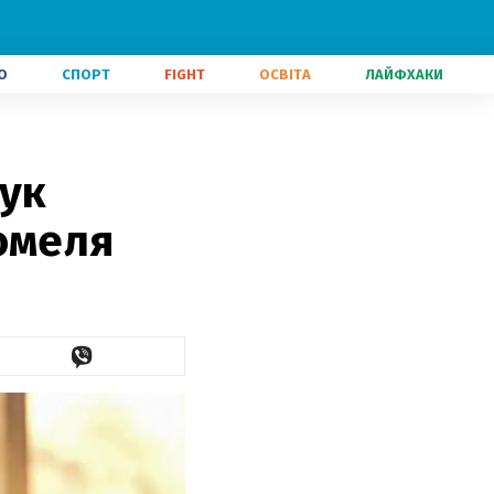
О
СПОРТ
FIGHT
ОСВІТА
ЛАЙФХАКИ
щук
омеля