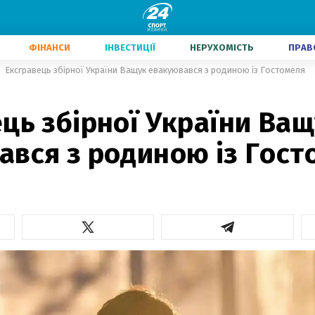
ФІНАНСИ
ІНВЕСТИЦІЇ
НЕРУХОМІСТЬ
ПРАВ
Ексгравець збірної України Ващук евакуювався з родиною із Гостомеля
ць збірної України Ва
ався з родиною із Гост