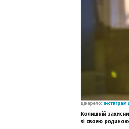
Джерело:
Інстаграм
Колишній захисни
зі своєю родиною