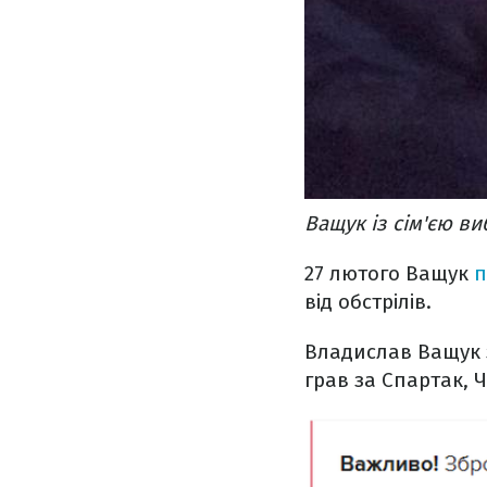
Ващук із сім'єю ви
27 лютого Ващук
п
від обстрілів.
Владислав Ващук з
грав за Спартак, 