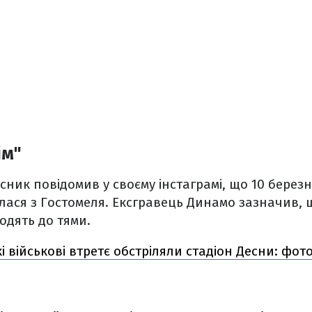
ім"
ник повідомив у своєму інстаграмі, що 10 берез
ася з Гостомеля. Ексгравець Динамо зазначив, щ
ходять до тями.
і військові втретє обстріляли стадіон Десни: фот