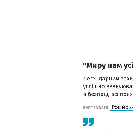
"Миру нам ус
Легендарний захис
успішно евакуювал
в безпеці, всі при
Російськ
ВАРТЕ УВАГИ