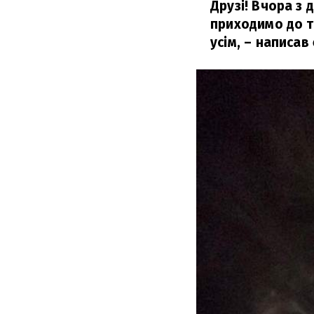
Друзі! Вчора з 
приходимо до тя
усім,
– написав 