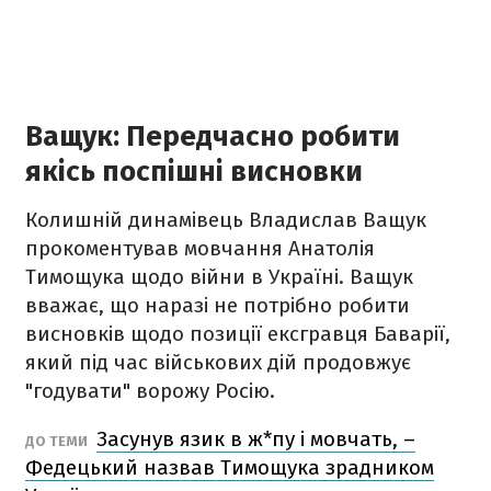
Ващук: Передчасно робити
якісь поспішні висновки
Колишній динамівець Владислав Ващук
прокоментував мовчання Анатолія
Тимощука щодо війни в Україні. Ващук
вважає, що наразі не потрібно робити
висновків щодо позиції ексгравця Баварії,
який під час військових дій продовжує
"годувати" ворожу Росію.
Засунув язик в ж*пу і мовчать, –
ДО ТЕМИ
Федецький назвав Тимощука зрадником