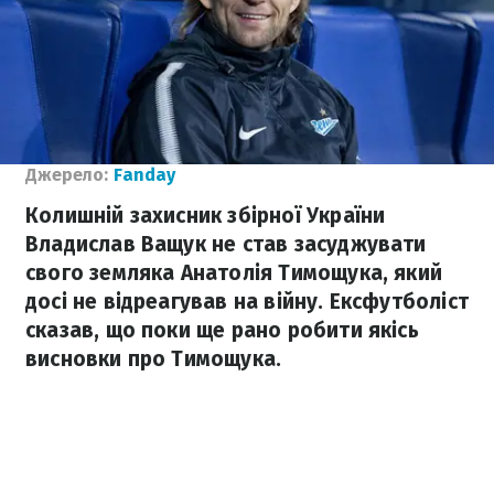
Джерело:
Fanday
Колишній захисник збірної України
Владислав Ващук не став засуджувати
свого земляка Анатолія Тимощука, який
досі не відреагував на війну. Ексфутболіст
сказав, що поки ще рано робити якісь
висновки про Тимощука.