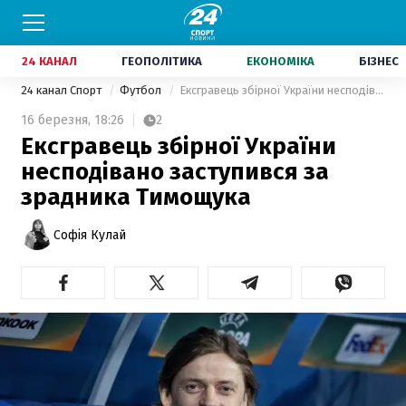
24 КАНАЛ
ГЕОПОЛІТИКА
ЕКОНОМІКА
БІЗНЕС
24 канал Спорт
Футбол
Ексгравець збірної України несподівано заступився за зрадника Тимощука
16 березня,
18:26
2
Ексгравець збірної України
несподівано заступився за
зрадника Тимощука
Софія Кулай