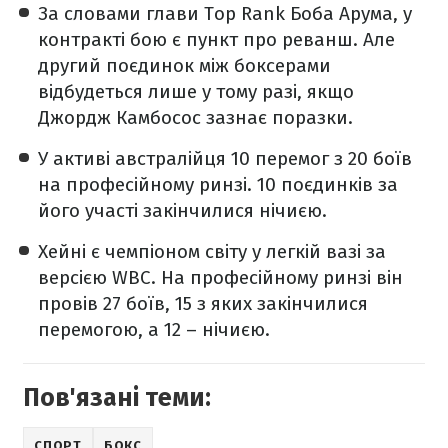
За словами глави Top Rank Боба Арума, у
контракті бою є пункт про реванш. Але
другий поєдинок між боксерами
відбудеться лише у тому разі, якщо
Джордж Камбосос зазнає поразки.
У активі австралійця 10 перемог з 20 боїв
на професійному ринзі. 10 поєдинків за
його участі закінчилися нічиєю.
Хейні є чемпіоном світу у легкій вазі за
версією WBC. На професійному ринзі він
провів 27 боїв, 15 з яких закінчилися
перемогою, а 12 – нічиєю.
Пов'язані теми:
СПОРТ
БОКС