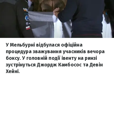
У Мельбурні відбулася офіційна
процедура зважування учасників вечора
боксу. У головній події івенту на ринзі
зустрінуться Джордж Камбосос та Девін
Хейні.