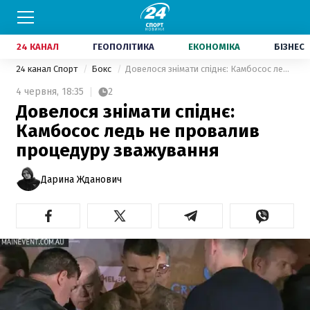
24 КАНАЛ
ГЕОПОЛІТИКА
ЕКОНОМІКА
БІЗНЕС
24 канал Спорт
Бокс
Довелося знімати спіднє: Камбосос ледь не провалив процедуру зважування
4 червня,
18:35
2
Довелося знімати спіднє:
Камбосос ледь не провалив
процедуру зважування
Дарина Жданович