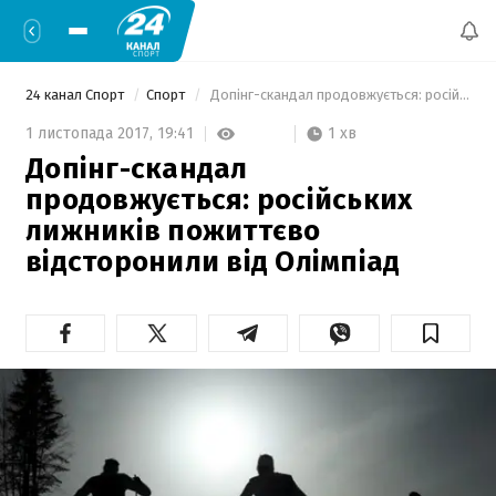
24 канал Спорт
Спорт
 Допінг-скандал продовжується: російських лижників пожиттєво відсторонили від Олімпіад 
1 хв
1 листопада 2017,
19:41
Допінг-скандал
продовжується: російських
лижників пожиттєво
відсторонили від Олімпіад