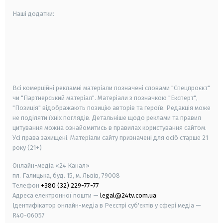
Наші додатки:
android
apple
smart tv
samsung smart tv
Всі комерційні рекламні матеріали позначені словами "Спецпроєкт"
чи "Партнерський матеріал". Матеріали з позначкою "Експерт",
"Позиція" відображають позицію авторів та героїв. Редакція може
не поділяти їхніх поглядів. Детальніше щодо реклами та правил
цитування можна ознайомитись в правилах користування сайтом.
Усі права захищені.
Матеріали сайту призначені для осіб старше
21
року (21+)
Онлайн-медіа «24 Канал»
пл. Галицька, буд. 15, м. Львів, 79008
Телефон
+380 (32) 229-77-77
Адреса електронної пошти —
legal@24tv.com.ua
Ідентифікатор онлайн-медіа в Реєстрі суб'єктів у сфері медіа —
R40-06057