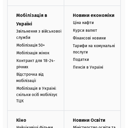
Мобілізація в
Новини економіки
Ціна нафти
Україні
Курси валют
Звільнення з військової
служби
Фінансові новини
Мобілізація 50+
Тарифи на комунальні
послуги
Мобілізація жінок
Податки
Контракт для 18-24-
річних
Пенсія в Україні
Відстрочка від
мобілізації
Мобілізація в Україні:
скільки осіб мобілізує
ТЦК
Кіно
Новини Освіти
Найцікавіші фільми
Міністерство освіти та