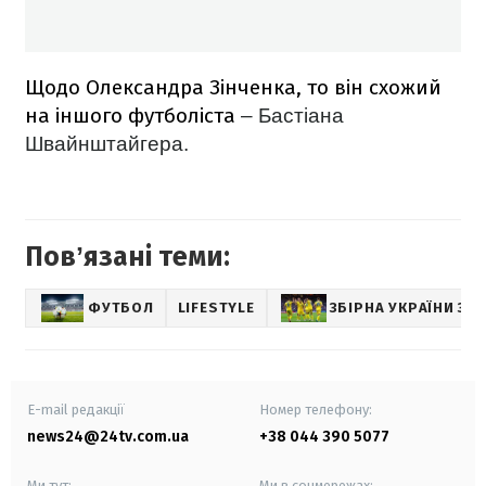
Щодо Олександра Зінченка, то він схожий
на іншого футболіста
– Бастіана
Швайнштайгера.
Повʼязані теми:
ФУТБОЛ
LIFESTYLE
ЗБІРНА УКРАЇНИ З 
E-mail редакції
Номер телефону:
news24@24tv.com.ua
+38 044 390 5077
Ми тут:
Ми в соцмережах: