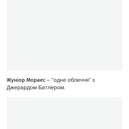
Жуніор Мораес
– "одне обличчя" з
Джерардом Батлером.