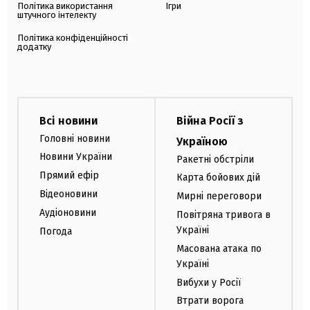
Політика використання
Ігри
штучного інтелекту
Політика конфіденційності
додатку
Всі новини
Війна Росії з
Головні новини
Україною
Новини України
Ракетні обстріли
Прямий ефір
Карта бойових дій
Відеоновини
Мирні переговори
Аудіоновини
Повітряна тривога в
Україні
Погода
Масована атака по
Україні
Вибухи у Росії
Втрати ворога