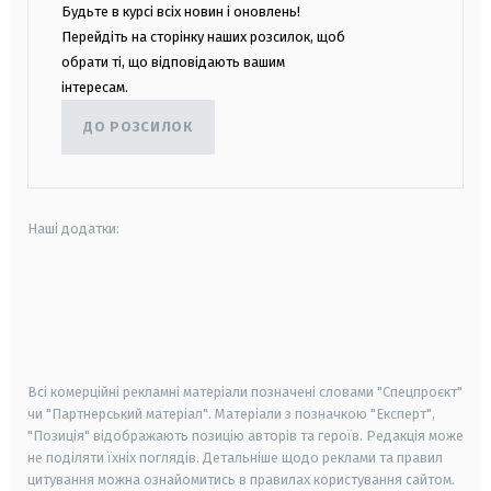
Будьте в курсі всіх новин і оновлень!
Перейдіть на сторінку наших розсилок, щоб
обрати ті, що відповідають вашим
інтересам.
ДО РОЗСИЛОК
Наші додатки:
android
apple
smart tv
samsung smart tv
Всі комерційні рекламні матеріали позначені словами "Спецпроєкт"
чи "Партнерський матеріал". Матеріали з позначкою "Експерт",
"Позиція" відображають позицію авторів та героїв. Редакція може
не поділяти їхніх поглядів. Детальніше щодо реклами та правил
цитування можна ознайомитись в правилах користування сайтом.