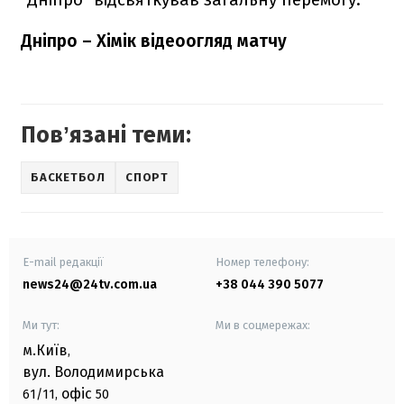
Дніпро – Хімік відеоогляд матчу
Повʼязані теми:
БАСКЕТБОЛ
СПОРТ
E-mail редакції
Номер телефону:
news24@24tv.com.ua
+38 044 390 5077
Ми тут:
Ми в соцмережах:
м.Київ
,
вул. Володимирська
офіс
61/11,
50