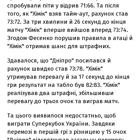
спробували піти у відрив 71:66. Та після
того, як "Хімік" взяв тайм-аут, рахунок став
73:72. За три хвилини й 26 секунд до кінця
матчу "Хімік" вперше вийшов вперед 73:74.
Згодом Фесенко порушив правила в атаці й
"Хімік" отримав шанс для штрафних.
Здавалося, що "Дніпро" посипався й
рахунок швидко став 73:78. "Хімік"
утримував перевагу й за 17 секунд до кінця
гри результат на табло був 82:83. "Хімік"
реалізував два штрафні, збільшивши
перевагу до трьох очок та виграв матч.
Та цього виявилося недостатньо, щоб
виграти Суперкубок України. Завдяки
перемозі в першій грі з різницею у 15 очок
"Дніпро" відсвяткував загальну перемогу.