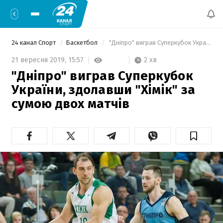
24 канал Спорт
Баскетбол
 "Дніпро" виграв Суперкубок України, здолавши "Хімік" за сумою двох матчів 
2 хв
21 вересня 2019,
15:57
"Дніпро" виграв Суперкубок
України, здолавши "Хімік" за
сумою двох матчів