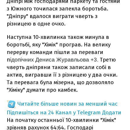
Дніпрі між господарями паркету та гостями
з Южного точилася запекла боротьба.
"Дніпру" вдалося виграти чверть з
різницею в одне очко.
Наступна 10-хвилинка також минула в
боротьбі, яку "Хімік" програв. На велику
перерву команди пішли за переваги
п
Третю
ідопічних Дениса Журавльова +3.
чверть дніпряни також записали собі в
актив, вигравши її з різницею у два очки.
Та перевага була мізерна, що дозволяло
"Хіміку" думати про камбек.
Читайте більше новин за менший час
Підпишіться на 24 Канал у Telegram
Додати
На початку останньої 10-хвилинки "Хімік"
зрівняв рахунок 64:64. Господарі