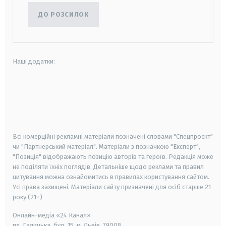
ДО РОЗСИЛОК
Наші додатки:
android
apple
smart tv
samsung smart tv
Всі комерційні рекламні матеріали позначені словами "Спецпроєкт"
чи "Партнерський матеріал". Матеріали з позначкою "Експерт",
"Позиція" відображають позицію авторів та героїв. Редакція може
не поділяти їхніх поглядів. Детальніше щодо реклами та правил
цитування можна ознайомитись в правилах користування сайтом.
Усі права захищені.
Матеріали сайту призначені для осіб старше
21
року (21+)
Онлайн-медіа «24 Канал»
пл. Галицька, буд. 15, м. Львів, 79008