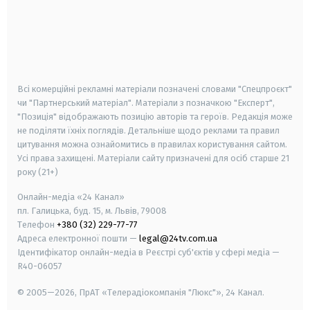
android
apple
smart tv
samsung smart tv
Всі комерційні рекламні матеріали позначені словами "Спецпроєкт"
чи "Партнерський матеріал". Матеріали з позначкою "Експерт",
"Позиція" відображають позицію авторів та героїв. Редакція може
не поділяти їхніх поглядів. Детальніше щодо реклами та правил
цитування можна ознайомитись в правилах користування сайтом.
Усі права захищені.
Матеріали сайту призначені для осіб старше
21
року (21+)
Онлайн-медіа «24 Канал»
пл. Галицька, буд. 15, м. Львів, 79008
Телефон
+380 (32) 229-77-77
Адреса електронної пошти —
legal@24tv.com.ua
Ідентифікатор онлайн-медіа в Реєстрі суб'єктів у сфері медіа —
R40-06057
© 2005—2026,
ПрАТ «Телерадіокомпанія "Люкс"», 24 Канал.