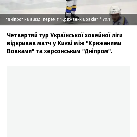
"Дніпро" на виїзді переміг "Крижаних Вовків"
/ УХЛ
Четвертий тур Української хокейної ліги
відкривав матч у Києві між "Крижаними
Вовками" та херсонським "Дніпром".