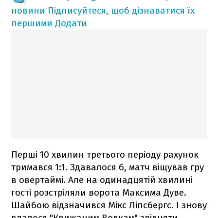
новини
Підписуйтеся, щоб дізнаватися їх
першими
Додати
Перші 10 хвилин третього періоду рахунок
тримався 1:1. Здавалося б, матч віщував гру
в овертаймі. Але на одинадцятій хвилині
гості розстріляли ворота Максима Дуве.
Шайбою відзначився Мікс Ліпсбергс. І знову
вдалося "Крижаним Вовкам" зрівняти