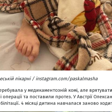
еській лікарні / instagram.com/paskalmasha
перебувала у медикаментозній комі, але врятувати
і операції та поставили протез. У Австрії Олекс
білітації. 4 місяці дитина навчалася заново ходи