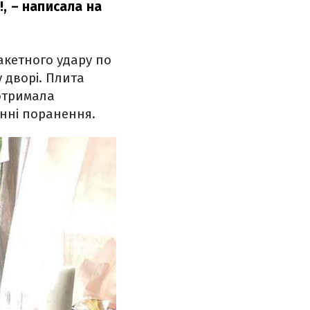
!,
– написала на
акетного удару по
у дворі. Плита
 отримала
инні поранення.