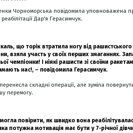
енки Чорноморська повідомила уповноважена пр
реабілітації Дар'я Герасимчук.
каль, що торік втратила ногу від рашистського
и, взяла участь у своїх перших змаганнях. Запа
ьої чемпіонки! І ніякі рашисти зі своїми ракета
амають нас!,
– повідомила Герасимчук.
еренесла складні операції, але зуміла повернути
шу перемогу.
 могла повірити, як швидко вона реабілітувалас
ка потужна мотивація має бути у 7-річної дівч