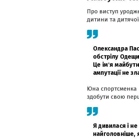
Про виступ уродж
дитини та дитячої 
Олександра Пас
обстрілу Одещин
Це імʼя майбутн
ампутації не зл
Юна спортсменка п
здобути свою пер
Я дивилася і не
найголовніше, я