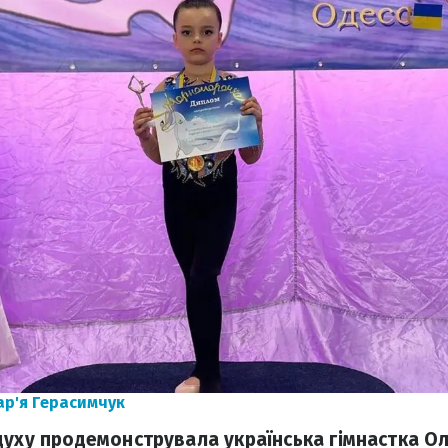
ар'я Герасимчук
духу продемонструвала українська гімнастка О