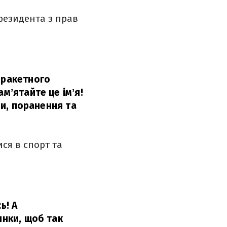
езидента з прав
 ракетного
мʼятайте це імʼя!
ми, поранення та
ся в спорт та
ь! А
инки, щоб так