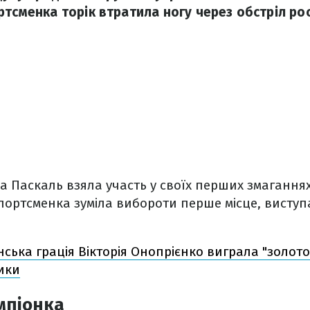
ртсменка торік втратила ногу через обстріл ро
а Паскаль взяла участь у своїх перших змаганнях
портсменка зуміла вибороти перше місце, висту
нська грація Вікторія Онопрієнко виграла "золото
ики
мпіонка