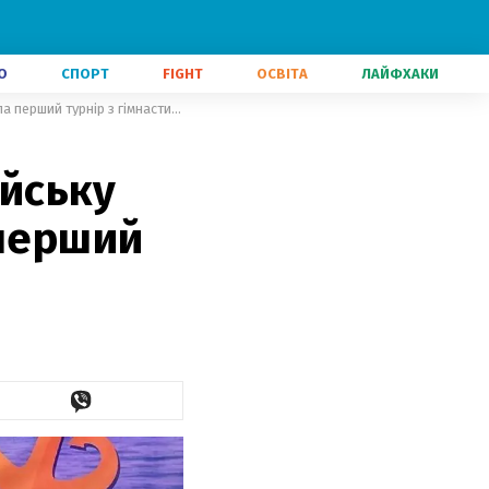
О
СПОРТ
FIGHT
ОСВІТА
ЛАЙФХАКИ
7-річна українка, яка через російську ракету втратила ногу, виграла перший турнір з гімнастики
ійську
 перший