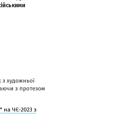
сійськими
 з художньої
паючи з протезом
" на ЧЄ-2023 з