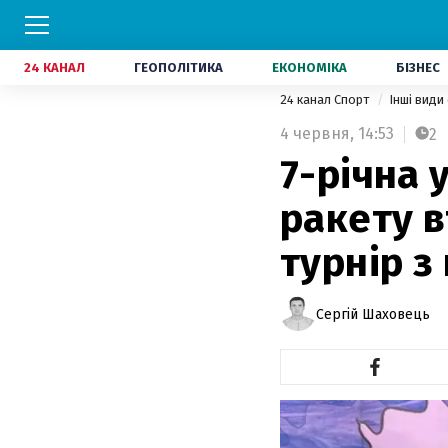
24 КАНАЛ
ГЕОПОЛІТИКА
ЕКОНОМІКА
БІЗНЕС
24 канал Спорт
Інші види
4 червня,
14:53
2
7-річна 
ракету в
турнір з
Сергій Шаховець