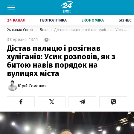
24 КАНАЛ
ГЕОПОЛІТИКА
ЕКОНОМІКА
БІЗНЕС
24 канал Спорт
Бокс
Дістав палицю і розігнав хуліганів: Усик розповів, як з битою навів порядок на вулицях міста
3 березня,
13:11
2
Дістав палицю і розігнав
хуліганів: Усик розповів, як з
битою навів порядок на
вулицях міста
Юрій Семенюк