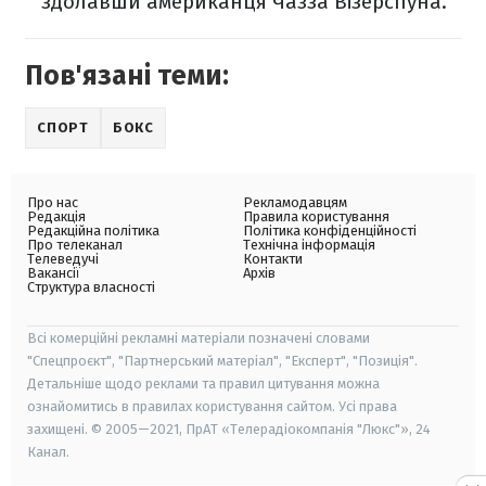
здолавши американця Чазза Візерспуна.
Пов'язані теми:
СПОРТ
БОКС
Про нас
Рекламодавцям
Редакція
Правила користування
Редакційна політика
Політика конфіденційності
Про телеканал
Технічна інформація
Телеведучі
Контакти
Вакансії
Архів
Структура власності
Всі комерційні рекламні матеріали позначені словами
"Спецпроєкт", "Партнерський матеріал", "Експерт", "Позиція".
Детальніше щодо реклами та правил цитування можна
ознайомитись в правилах користування сайтом. Усі права
захищені. © 2005—2021, ПрАТ «Телерадіокомпанія "Люкс"», 24
Канал.