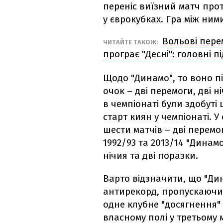
переніс виїзний матч прот
у єврокубках. Гра між ними
Вольові пере
ЧИТАЙТЕ ТАКОЖ:
програє "Десні": головні п
Щодо "Динамо", то воно пі
очок – дві перемоги, дві н
в чемпіонаті були здобуті
старт киян у чемпіонаті. У
шести матчів – дві перемог
1992/93 та 2013/14 "Динам
нічия та дві поразки.
Варто відзначити, що "Д
антирекорд, пропускаючи в
одне клубне "досягнення"
власному полі у третьому м