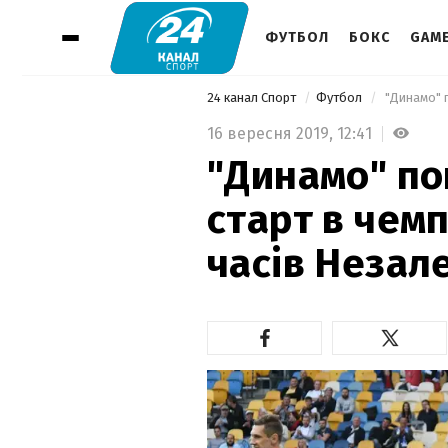
ФУТБОЛ
БОКС
GAM
24 канал Спорт
Футбол
16 вересня 2019,
12:41
"Динамо" по
старт в чемп
часів Незал