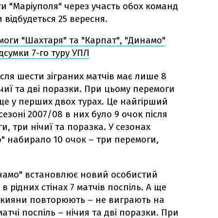
и "Маріуполя" через участь обох команд
 відбудеться 25 вересня.
моги "Шахтаря" та "Карпат", "Динамо"
ідсумки 7-го туру УПЛ
сля шести зіграних матчів має лише 8
ічиї та дві поразки. При цьому перемоги
 ще у перших двох турах. Це найгірший
 сезоні 2007/08 в них було 9 очок після
и, три нічиї та поразка. У сезонах
о" набирало 10 очок – три перемоги,
инамо" встановлює новий особистий
 рідних стінах 7 матчів поспіль. А ще
 кияни повторюють – не виграють на
атчі поспіль – нічия та дві поразки. При