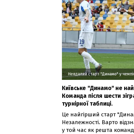
Невдалий старт "Динамо" у чемпі
Київське "Динамо" не на
Команда після шести зігр
турнірної таблиці.
Це найгірший старт "Динам
Незалежності. Варто відзн
у той час як решта команд 