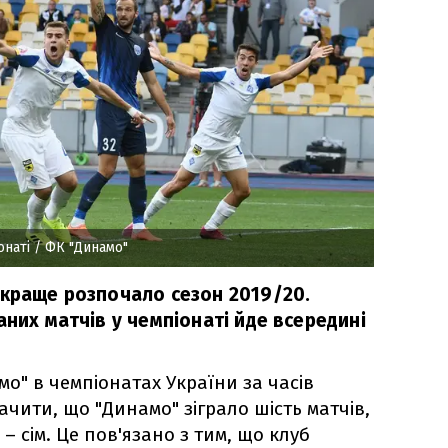
онаті
/ ФК "Динамо"
йкраще розпочало сезон 2019/20.
аних матчів у чемпіонаті йде всередині
о" в чемпіонатах України за часів
ачити, що "Динамо" зіграло шість матчів,
– сім. Це пов'язано з тим, що клуб