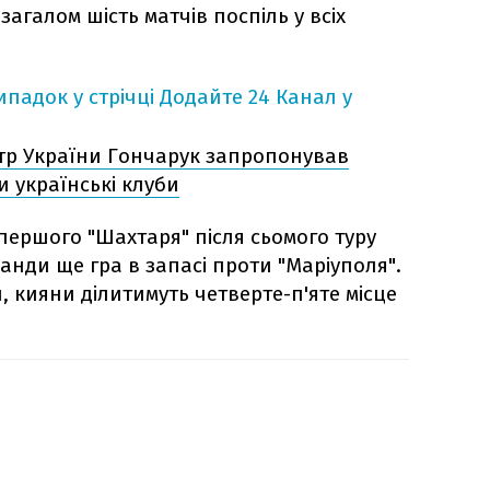
загалом шість матчів поспіль у всіх
падок у стрічці
Додайте 24 Канал у
стр України Гончарук запропонував
и українські клуби
першого "Шахтаря" після сьомого туру
манди ще гра в запасі проти "Маріуполя".
, кияни ділитимуть четверте-п'яте місце