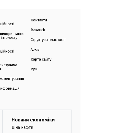
Контакти
ційності
Вакансії
 використання
 інтелекту
Структура власності
Архів
ційності
Карта сайту
ристувача
и
Ігри
коментування
 інформація
Новини економіки
Ціна нафти