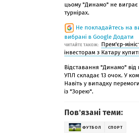
цьому "Динамо" не виграє 
турнірах.
Не покладайтесь на ви
вибрані в Google
Додати
Прем'єр-міні
ЧИТАЙТЕ ТАКОЖ:
інвесторам з Катару купит
Відставання "Динамо" від 
УПЛ складає 13 очок. У ко
Навіть у випадку перемоги
із "Зорею".
Повʼязані теми:
ФУТБОЛ
СПОРТ