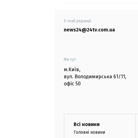
E-mail редакції
news24@24tv.com.ua
Ми тут:
м.Київ
,
вул. Володимирська
61/11,
офіс
50
Всі новини
Головні новини