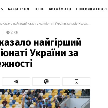
ES
БАСКЕТБОЛ
ТЕНІС
АВТО/МОТО
ІНШІ ВИДИ СПОР
 "Динамо" показало найгірший старт в чемпіонаті України за часів Незалежності 
2 хв
казало найгірший
іонаті України за
ежності