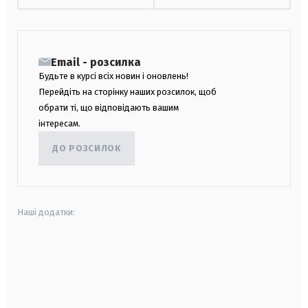
Email - розсилка
Будьте в курсі всіх новин і оновлень!
Перейдіть на сторінку наших розсилок, щоб
обрати ті, що відповідають вашим
інтересам.
ДО РОЗСИЛОК
Наші додатки:
android
apple
smart tv
samsung smart tv