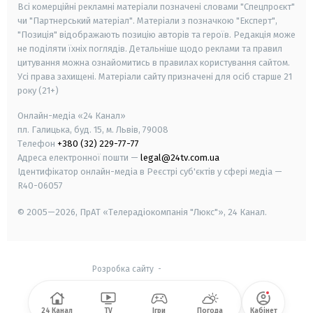
Всі комерційні рекламні матеріали позначені словами "Спецпроєкт"
чи "Партнерський матеріал". Матеріали з позначкою "Експерт",
"Позиція" відображають позицію авторів та героїв. Редакція може
не поділяти їхніх поглядів. Детальніше щодо реклами та правил
цитування можна ознайомитись в правилах користування сайтом.
Усі права захищені.
Матеріали сайту призначені для осіб старше
21
року (21+)
Онлайн-медіа «24 Канал»
пл. Галицька, буд. 15, м. Львів, 79008
Телефон
+380 (32) 229-77-77
Адреса електронної пошти —
legal@24tv.com.ua
Ідентифікатор онлайн-медіа в Реєстрі суб'єктів у сфері медіа —
R40-06057
© 2005—2026,
ПрАТ «Телерадіокомпанія "Люкс"», 24 Канал.
Розробка сайту
-
24 Канал
TV
Ігри
Погода
Кабінет