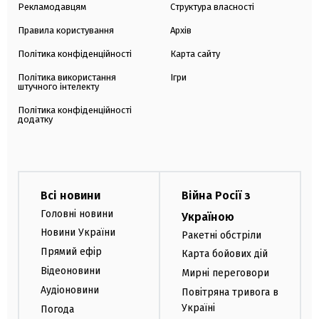
Рекламодавцям
Структура власності
Правила користування
Архів
Політика конфіденційності
Карта сайту
Політика використання
Ігри
штучного інтелекту
Політика конфіденційності
додатку
Всі новини
Війна Росії з
Головні новини
Україною
Новини України
Ракетні обстріли
Прямий ефір
Карта бойових дій
Відеоновини
Мирні переговори
Аудіоновини
Повітряна тривога в
Україні
Погода