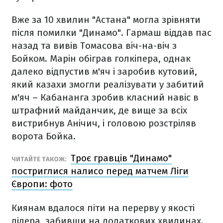
Вже за 10 хвилин "Астана" могла зрівняти
після помилки "Динамо". Гармаш віддав пас
назад та вивів Томасова віч-на-віч з
Бойком. Марін обіграв голкіпера, однак
далеко відпустив м'яч і заробив кутовий,
який казахи змогли реалізувати у забитий
м'яч – Кабананга зробив класний навіс в
штрафний майданчик, де вище за всіх
вистрибнув Анічич, і головою розстріляв
ворота Бойка.
Троє гравців "Динамо"
ЧИТАЙТЕ ТАКОЖ:
постриглися налисо перед матчем Ліги
Європи: фото
Киянам вдалося піти на перерву у якості
лідера, забивши на додаткових хвилинах.