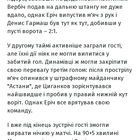
Вербіч подав на дальню штангу не дуже
вдало, однак Еріч випустив м'яч з рук і
Денис Гармаш був тут як тут, добивши у
пусті ворота – 2:1.
У другому таймі активніше заграли гості,
але їхні дії ніяк не могли вилитися у
забитий гол. Динамівці ж могли закріпити
свою перевагу третім голом: після прострілу
м'яч опинився у штрафному майданчику
"Астани", де Циганков зорієнтувався
найшвидше і пробив у правий нижній кут
воріт. Однак Еріч все врятував свою
команду.
І вже під кінець зустрічі гості змогли
вирвати нічию у матчі. На 90+5 хвилині