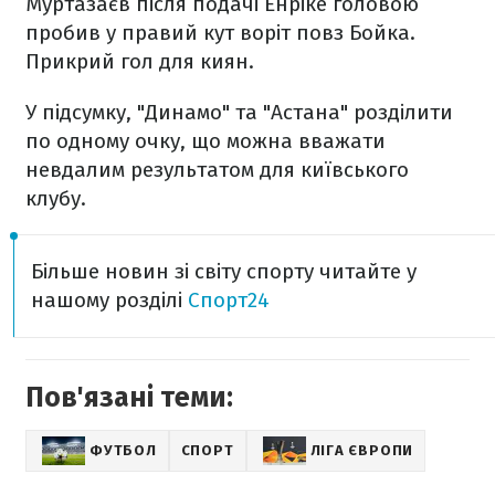
Муртазаєв після подачі Енріке головою
пробив у правий кут воріт повз Бойка.
Прикрий гол для киян.
У підсумку, "Динамо" та "Астана" розділити
по одному очку, що можна вважати
невдалим результатом для київського
клубу.
Більше новин зі світу спорту читайте у
нашому розділі
Спорт24
Пов'язані теми:
ФУТБОЛ
СПОРТ
ЛІГА ЄВРОПИ