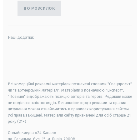
ДО РОЗСИЛОК
Наші додатки:
android
apple
smart tv
samsung smart tv
Всі комерційні рекламні матеріали позначені словами "Спецпроєкт"
чи "Партнерський матеріал". Матеріали з позначкою "Експерт",
"Позиція" відображають позицію авторів та героїв. Редакція може
не поділяти їхніх поглядів. Детальніше щодо реклами та правил
цитування можна ознайомитись в правилах користування сайтом.
Усі права захищені.
Матеріали сайту призначені для осіб старше
21
року (21+)
Онлайн-медіа «24 Канал»
пл. Галицька, буд. 15, м. Львів, 79008