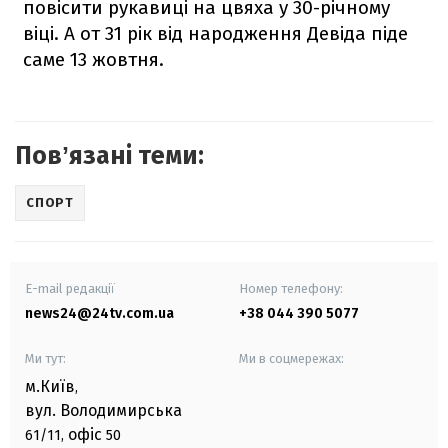
повісити рукавиці на цвяха у 30-річному
віці. А от 31 рік від народження Девіда піде
саме 13 жовтня.
Повʼязані теми:
СПОРТ
E-mail редакції
Номер телефону:
news24@24tv.com.ua
+38 044 390 5077
Ми тут:
Ми в соцмережах:
м.Київ
,
вул. Володимирська
офіс
61/11,
50