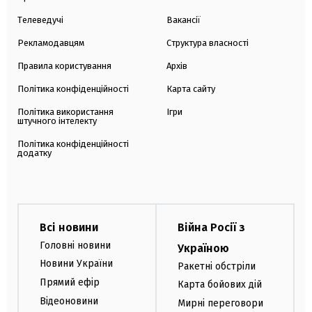
Телеведучі
Вакансії
Рекламодавцям
Структура власності
Правила користування
Архів
Політика конфіденційності
Карта сайту
Політика використання
Ігри
штучного інтелекту
Політика конфіденційності
додатку
Всі новини
Війна Росії з
Головні новини
Україною
Новини України
Ракетні обстріли
Прямий ефір
Карта бойових дій
Відеоновини
Мирні переговори