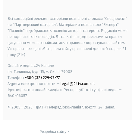
smart tv
samsung smart tv
Всі комерційні рекламні матеріали позначені словами "Спецпроєкт"
чи "Партнерський матеріал". Матеріали з позначкою "Експерт",
"Позиція" відображають позицію авторів та героїв. Редакція може
не поділяти їхніх поглядів. Детальніше щодо реклами та правил
цитування можна ознайомитись в правилах користування сайтом.
Усі права захищені.
Матеріали сайту призначені для осіб старше
21
року (21+)
Онлайн-медіа «24 Канал»
пл. Галицька, буд. 15, м. Львів, 79008
Телефон
+380 (32) 229-77-77
Адреса електронної пошти —
legal@24tv.com.ua
Ідентифікатор онлайн-медіа в Реєстрі суб'єктів у сфері медіа —
R40-06057
© 2005—2026,
ПрАТ «Телерадіокомпанія "Люкс"», 24 Канал.
Розробка сайту
-