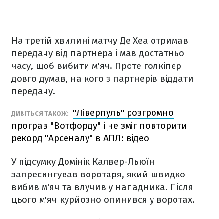
На третій хвилині матчу Де Хеа отримав
передачу від партнера і мав достатньо
часу, щоб вибити м'яч. Проте голкіпер
довго думав, на кого з партнерів віддати
передачу.
"Ліверпуль" розгромно
ДИВІТЬСЯ ТАКОЖ:
програв "Вотфорду" і не зміг повторити
рекорд "Арсеналу" в АПЛ: відео
У підсумку Домінік Калвер-Льюїн
запресингував воротаря, який швидко
вибив м'яч та влучив у нападника. Після
цього м'яч курйозно опинився у воротах.