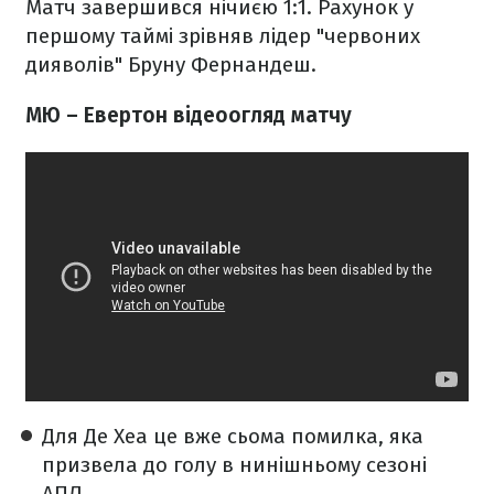
Матч завершився нічиєю 1:1. Рахунок у
першому таймі зрівняв лідер "червоних
дияволів" Бруну Фернандеш.
МЮ – Евертон відеоогляд матчу
Для Де Хеа це вже сьома помилка, яка
призвела до голу в нинішньому сезоні
АПЛ.