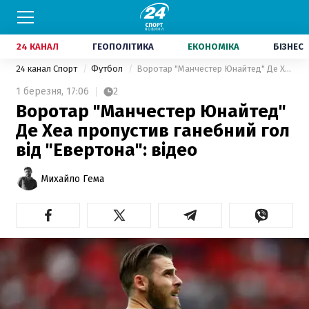
24 КАНАЛ
ГЕОПОЛІТИКА
ЕКОНОМІКА
БІЗНЕС
24 канал Спорт
Футбол
Воротар "Манчестер Юнайтед" Де Хеа пропустив ганебний гол від "Евертона": відео
1 березня,
17:06
2
Воротар "Манчестер Юнайтед"
Де Хеа пропустив ганебний гол
від "Евертона": відео
Михайло Гема