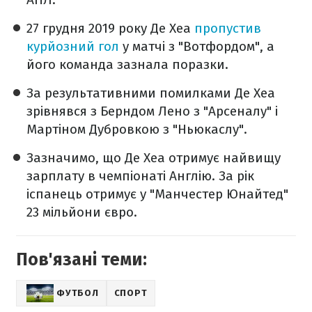
27 грудня 2019 року Де Хеа
пропустив
курйозний гол
у матчі з "Вотфордом", а
його команда зазнала поразки.
За результативними помилками Де Хеа
зрівнявся з Берндом Лено з "Арсеналу" і
Мартіном Дубровкою з "Ньюкаслу".
Зазначимо, що Де Хеа отримує найвищу
зарплату в чемпіонаті Англію. За рік
іспанець отримує у "Манчестер Юнайтед"
23 мільйони євро.
Пов'язані теми:
ФУТБОЛ
СПОРТ