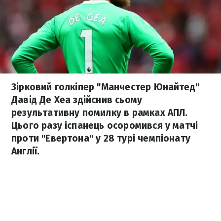
Зірковий голкіпер "Манчестер Юнайтед"
Давід Де Хеа здійснив сьому
результативну помилку в рамках АПЛ.
Цього разу іспанець осоромився у матчі
проти "Евертона" у 28 турі чемпіонату
Англії.