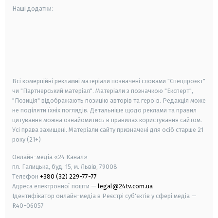
Наші додатки:
android
apple
smart tv
samsung smart tv
Всі комерційні рекламні матеріали позначені словами "Спецпроєкт"
чи "Партнерський матеріал". Матеріали з позначкою "Експерт",
"Позиція" відображають позицію авторів та героїв. Редакція може
не поділяти їхніх поглядів. Детальніше щодо реклами та правил
цитування можна ознайомитись в правилах користування сайтом.
Усі права захищені.
Матеріали сайту призначені для осіб старше
21
року (21+)
Онлайн-медіа «24 Канал»
пл. Галицька, буд. 15, м. Львів, 79008
Телефон
+380 (32) 229-77-77
Адреса електронної пошти —
legal@24tv.com.ua
Ідентифікатор онлайн-медіа в Реєстрі суб'єктів у сфері медіа —
R40-06057