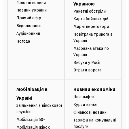
Головні новини
Україною
Новини України
Ракетні обстріли
Прямий ефір
Карта бойових дій
Відеоновини
Мирні переговори
Аудіоновини
Повітряна тривога в
Україні
Погода
Масована атака по
Україні
Вибухи у Росії
Втрати ворога
Мобілізація в
Новини економіки
Ціна нафти
Україні
Курси валют
Звільнення з військової
служби
Фінансові новини
Мобілізація 50+
Тарифи на комунальні
послуги
Мобілізація жінок