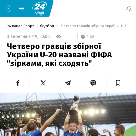
24 канал Спорт
Футбол
 Четверо гравців збірної України U-20 названі ФІФА "зірками, які сходять" 
1 хв
3 вересня 2019,
20:00
Четверо гравців збірної
України U-20 названі ФІФА
"зірками, які сходять"