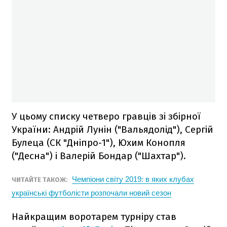
У цьому списку четверо гравців зі збірної
України: Андрій Лунін ("Вальядолід"), Сергій
Булеца (СК "Дніпро-1"), Юхим Конопля
("Десна") і Валерій Бондар ("Шахтар").
Чемпіони світу 2019: в яких клубах
ЧИТАЙТЕ ТАКОЖ:
українські футболісти розпочали новий сезон
Найкращим воротарем турніру став