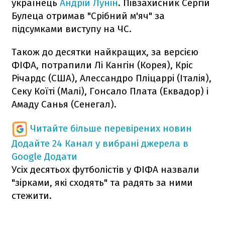
українець
Андрій Лунін
. Півзахисник Сергій
Булеца отримав "Срібний м'яч" за
підсумками виступу на ЧС.
Також до десятки найкращих, за версією
ФІФА, потрапили Лі Кангін (Корея), Кріс
Річардс (США), Алессандро Пліцаррі (Італія),
Секу Коїті (Малі), Гонсало Плата (Еквадор) і
Амаду Санья (Сенегал).
Читайте більше перевірених новин
Додайте 24 Канал у вибрані джерела в
Google
Додати
Усіх десятьох футболістів у ФІФА назвали
"зірками, які сходять" та радять за ними
стежити.