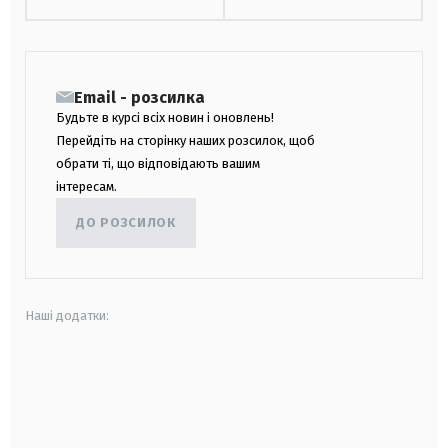
Email - розсилка
Будьте в курсі всіх новин і оновлень!
Перейдіть на сторінку наших розсилок, щоб
обрати ті, що відповідають вашим
інтересам.
ДО РОЗСИЛОК
Наші додатки:
android
apple
smart tv
samsung smart tv