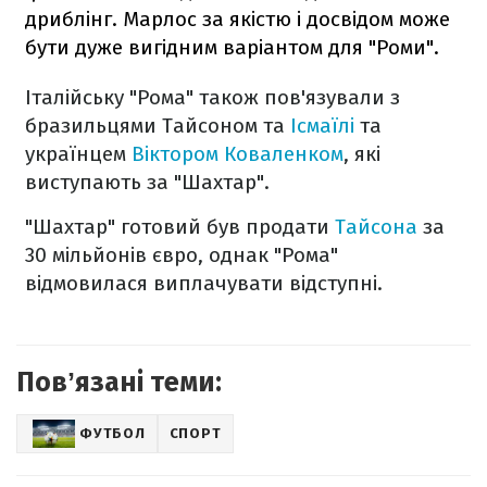
дриблінг. Марлос за якістю і досвідом може
бути дуже вигідним варіантом для "Роми".
Італійську "Рома" також пов'язували з
бразильцями Тайсоном та
Ісмаїлі
та
українцем
Віктором Коваленком
, які
виступають за "Шахтар".
"Шахтар" готовий був продати
Тайсона
за
30 мільйонів євро, однак "Рома"
відмовилася виплачувати відступні.
Повʼязані теми:
ФУТБОЛ
СПОРТ