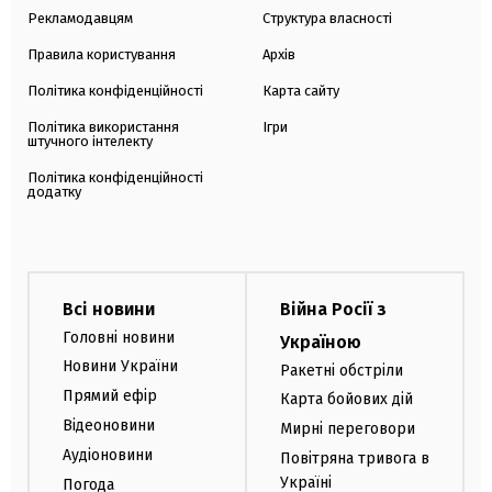
Рекламодавцям
Структура власності
Правила користування
Архів
Політика конфіденційності
Карта сайту
Політика використання
Ігри
штучного інтелекту
Політика конфіденційності
додатку
Всі новини
Війна Росії з
Головні новини
Україною
Новини України
Ракетні обстріли
Прямий ефір
Карта бойових дій
Відеоновини
Мирні переговори
Аудіоновини
Повітряна тривога в
Україні
Погода