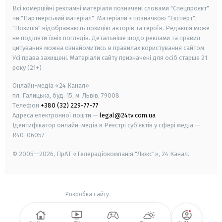
Всі комерційні рекламні матеріали позначені словами "Спецпроєкт"
чи "Партнерський матеріал". Матеріали з позначкою "Експерт",
"Позиція" відображають позицію авторів та героїв. Редакція може
не поділяти їхніх поглядів. Детальніше щодо реклами та правил
цитування можна ознайомитись в правилах користування сайтом.
Усі права захищені.
Матеріали сайту призначені для осіб старше
21
року (21+)
Онлайн-медіа «24 Канал»
пл. Галицька, буд. 15, м. Львів, 79008
Телефон
+380 (32) 229-77-77
Адреса електронної пошти —
legal@24tv.com.ua
Ідентифікатор онлайн-медіа в Реєстрі суб'єктів у сфері медіа —
R40-06057
© 2005—2026,
ПрАТ «Телерадіокомпанія "Люкс"», 24 Канал.
Розробка сайту
-