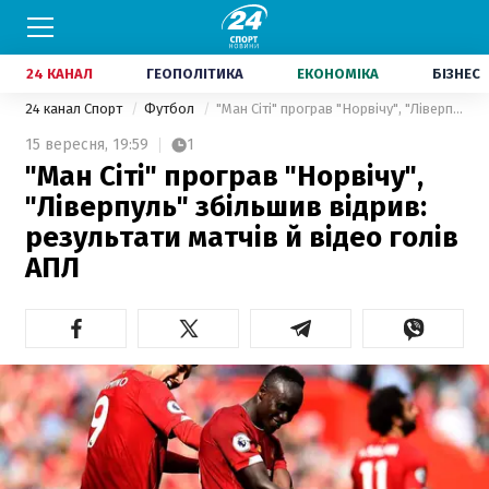
24 КАНАЛ
ГЕОПОЛІТИКА
ЕКОНОМІКА
БІЗНЕС
24 канал Спорт
Футбол
"Ман Сіті" програв "Норвічу", "Ліверпуль" збільшив відрив: результати матчів й відео голів АПЛ
15 вересня,
19:59
1
"Ман Сіті" програв "Норвічу",
"Ліверпуль" збільшив відрив:
результати матчів й відео голів
АПЛ