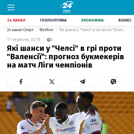
24 КАНАЛ
ГЕОПОЛІТИКА
ЕКОНОМІКА
БІЗНЕС
24 канал Спорт
Футбол
Які шанси у "Челсі" в грі проти "Валенсії": прогноз букмекерів на матч Ліги чемпіонів
17 вересня,
02:15
3
Які шанси у "Челсі" в грі проти
"Валенсії": прогноз букмекерів
на матч Ліги чемпіонів