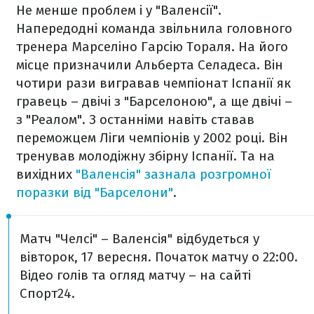
Не менше проблем і у "Валенсії".
Напередодні команда звільнила головного
тренера
Марселіно Гарсію Тораля. На його
місце призначили Альберта Селадеса. Він
чотири рази вигравав чемпіонат Іспанії як
гравець – двічі з "Барселоною", а ще двічі –
з "Реалом". З останніми навіть ставав
переможцем Ліги чемпіонів у 2002 році. Він
тренував молодіжну збірну Іспанії. Та на
вихідних
"Валенсія" зазнала розгромної
поразки від "Барселони"
.
Матч "Челсі" – Валенсія" відбудеться у
вівторок, 17 вересня. Початок матчу о 22:00.
Відео голів та огляд матчу – на сайті
Спорт24.