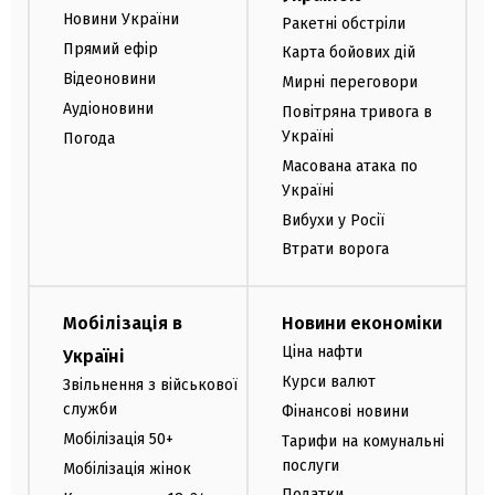
Новини України
Ракетні обстріли
Прямий ефір
Карта бойових дій
Відеоновини
Мирні переговори
Аудіоновини
Повітряна тривога в
Україні
Погода
Масована атака по
Україні
Вибухи у Росії
Втрати ворога
Мобілізація в
Новини економіки
Ціна нафти
Україні
Курси валют
Звільнення з військової
служби
Фінансові новини
Мобілізація 50+
Тарифи на комунальні
послуги
Мобілізація жінок
Податки