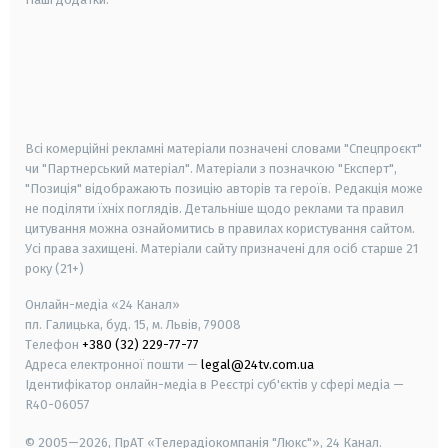
android
apple
smart tv
samsung smart tv
Всі комерційні рекламні матеріали позначені словами "Спецпроєкт"
чи "Партнерський матеріал". Матеріали з позначкою "Експерт",
"Позиція" відображають позицію авторів та героїв. Редакція може
не поділяти їхніх поглядів. Детальніше щодо реклами та правил
цитування можна ознайомитись в правилах користування сайтом.
Усі права захищені.
Матеріали сайту призначені для осіб старше
21
року (21+)
Онлайн-медіа «24 Канал»
пл. Галицька, буд. 15, м. Львів, 79008
Телефон
+380 (32) 229-77-77
Адреса електронної пошти —
legal@24tv.com.ua
Ідентифікатор онлайн-медіа в Реєстрі суб'єктів у сфері медіа —
R40-06057
© 2005—2026,
ПрАТ «Телерадіокомпанія "Люкс"», 24 Канал.