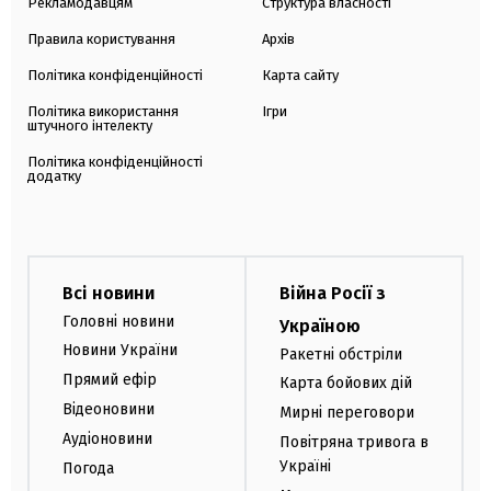
Рекламодавцям
Структура власності
Правила користування
Архів
Політика конфіденційності
Карта сайту
Політика використання
Ігри
штучного інтелекту
Політика конфіденційності
додатку
Всі новини
Війна Росії з
Головні новини
Україною
Новини України
Ракетні обстріли
Прямий ефір
Карта бойових дій
Відеоновини
Мирні переговори
Аудіоновини
Повітряна тривога в
Україні
Погода