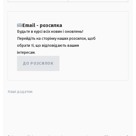
Email - розсилка
Будьте в курсі всіх новин і оновлень!
Перейдіть на сторінку наших розсилок, щоб
обрати ті, що відповідають вашим
інтересам.
ДО РОЗСИЛОК
Наші додатки:
android
apple
smart tv
samsung smart tv