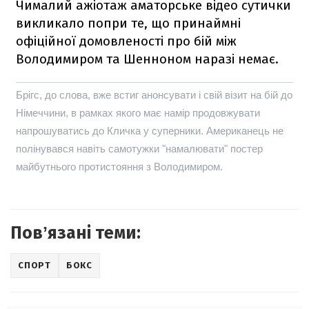
Чималий ажіотаж аматорське відео сутички
викликало попри те, що принаймні
офіційної домовленості про бій між
Володимиром та Шенноном наразі немає.
Брігс, до слова, вже встиг анонсувати і свій візит на бій до
Німеччини, в рамках якого має намір продовжувати
напрошуватись до Кличка у суперники. Американець не
полінувався навіть самотужки "намалювати" постер
майбутнього протистояння з Володимиром.
Повʼязані теми:
СПОРТ
БОКС