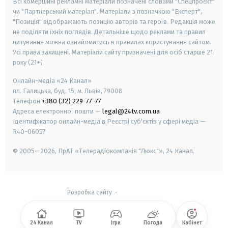
Всі комерційні рекламні матеріали позначені словами "Спецпроєкт"
чи "Партнерський матеріал". Матеріали з позначкою "Експерт",
"Позиція" відображають позицію авторів та героїв. Редакція може
не поділяти їхніх поглядів. Детальніше щодо реклами та правил
цитування можна ознайомитись в правилах користування сайтом.
Усі права захищені.
Матеріали сайту призначені для осіб старше
21
року (21+)
Онлайн-медіа «24 Канал»
пл. Галицька, буд. 15, м. Львів, 79008
Телефон
+380 (32) 229-77-77
Адреса електронної пошти —
legal@24tv.com.ua
Ідентифікатор онлайн-медіа в Реєстрі суб'єктів у сфері медіа —
R40-06057
© 2005—2026,
ПрАТ «Телерадіокомпанія "Люкс"», 24 Канал.
Розробка сайту
-
24 Канал
TV
Ігри
Погода
Кабінет