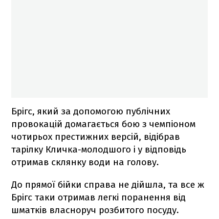
Брігс, який за допомогою публічних
провокацій домагається бою з чемпіоном
чотирьох престижних версій, відібрав
тарілку Кличка-молодшого і у відповідь
отримав склянку води на голову.
До прямої бійки справа не дійшла, та все ж
Брігс таки отримав легкі поранення від
шматків власноруч розбитого посуду.