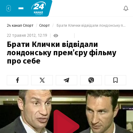
24 канал Спорт
Спорт
 Брати Клички відвідали лондонську прем’єру фільму про себе 
22 травня 2012,
12:19
Брати Клички відвідали
лондонську прем’єру фільму
про себе