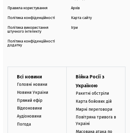
Правила користування
Архів
Політика конфіденційності
Карта сайту
Політика використання
Ігри
штучного інтелекту
Політика конфіденційності
додатку
Всі новини
Війна Росії з
Головні новини
Україною
Новини України
Ракетні обстріли
Прямий ефір
Карта бойових дій
Відеоновини
Мирні переговори
Аудіоновини
Повітряна тривога в
Україні
Погода
Масована атака по