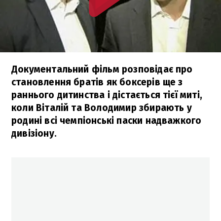
Документальний фільм розповідає про
становлення братів як боксерів ще з
раннього дитинства і дістається тієї миті,
коли Віталій та Володимир збирають у
родині всі чемпіонські паски надважкого
дивізіону.