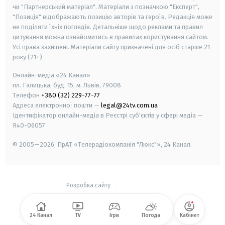
чи "Партнерський матеріал". Матеріали з позначкою "Експерт",
"Позиція" відображають позицію авторів та героїв. Редакція може
не поділяти їхніх поглядів. Детальніше щодо реклами та правил
цитування можна ознайомитись в правилах користування сайтом.
Усі права захищені.
Матеріали сайту призначені для осіб старше
21
року (21+)
Онлайн-медіа «24 Канал»
пл. Галицька, буд. 15, м. Львів, 79008
Телефон
+380 (32) 229-77-77
Адреса електронної пошти —
legal@24tv.com.ua
Ідентифікатор онлайн-медіа в Реєстрі суб'єктів у сфері медіа —
R40-06057
© 2005—2026,
ПрАТ «Телерадіокомпанія "Люкс"», 24 Канал.
Розробка сайту
-
24 Канал
TV
Ігри
Погода
Кабінет