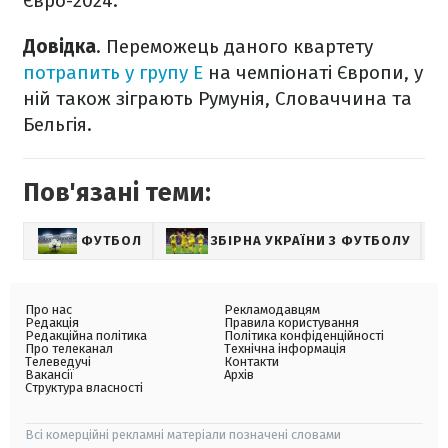
Євро-2024.
Довідка
. Переможець даного квартету
потрапить у групу E
на чемпіонаті Європи, у
ній також зіграють Румунія, Словаччина та
Бельгія.
Пов'язані теми:
ФУТБОЛ
ЗБІРНА УКРАЇНИ З ФУТБОЛУ
Про нас
Рекламодавцям
Редакція
Правила користування
Редакційна політика
Політика конфіденційності
Про телеканал
Технічна інформація
Телеведучі
Контакти
Вакансії
Архів
Структура власності
Всі комерційні рекламні матеріали позначені словами