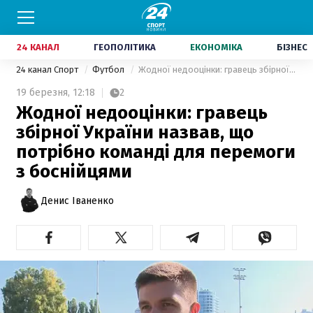
24 КАНАЛ
ГЕОПОЛІТИКА
ЕКОНОМІКА
БІЗНЕС
24 канал Спорт
Футбол
Жодної недооцінки: гравець збірної України назвав, що потрібно команді для перемоги з боснійцями
19 березня,
12:18
2
Жодної недооцінки: гравець
збірної України назвав, що
потрібно команді для перемоги
з боснійцями
Денис Іваненко