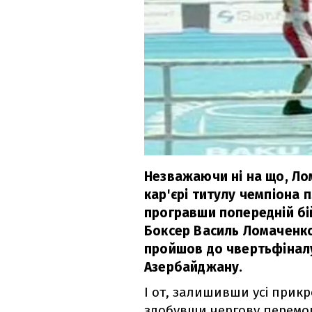
Незважаючи ні на що, Ло
кар'єрі титулу чемпіона 
програвши попередній бі
Боксер Василь Ломаченко,
пройшов до чвертьфіналу
Азербайджану.
І от, залишивши усі прикр
здобувши чергову перемог