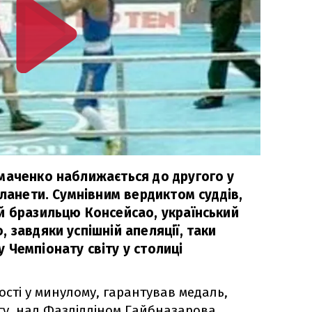
маченко наближається до другого у
планети. Сумнівним вердиктом суддів,
й бразильцю Консейсао, український
 завдяки успішній апеляції, таки
 Чемпіонату світу у столиці
ості у минулому, гарантував медаль,
у, над Фазліддіном Гайбназарова.