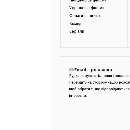
Найцікавіші фільми
Українські фільми
Фільми на вечір
Комедії
Серіали
Email - розсилка
Будьте в курсі всіх новин і оновлен
Перейдіть на сторінку наших розси
щоб обрати ті, що відповідають в
інтересам.