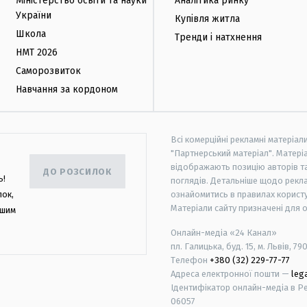
Міністерство освіти та науки
Аналітика ринку
України
Купівля житла
Школа
Тренди і натхнення
НМТ 2026
Саморозвиток
Навчання за кордоном
Всі комерційні рекламні матеріал
"Партнерський матеріал". Матеріа
відображають позицію авторів та 
ДО РОЗСИЛОК
ь!
поглядів. Детальніше щодо рекл
лок,
ознайомитись в правилах користу
Матеріали сайту призначені для 
ашим
Онлайн-медіа «24 Канал»
пл. Галицька, буд. 15, м. Львів, 79
Телефон
+380 (32) 229-77-77
Адреса електронної пошти —
leg
Ідентифікатор онлайн-медіа в Реє
06057