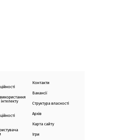
Контакти
ційності
Вакансії
 використання
 інтелекту
Структура власності
Архів
ційності
Карта сайту
ристувача
и
Ігри