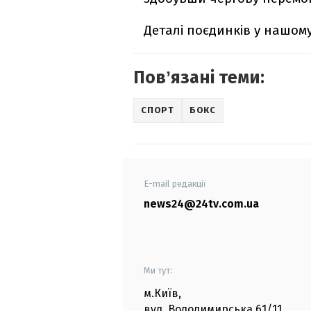
Деталі поєдинків у нашому
Повʼязані теми:
СПОРТ
БОКС
E-mail редакції
news24@24tv.com.ua
Ми тут:
м.Київ
,
вул. Володимирська
61/11,