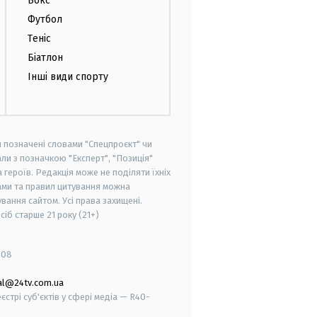
Бокс
Футбол
Теніс
Біатлон
Інші види спорту
и позначені словами "Спецпроєкт" чи
ли з позначкою "Експерт", "Позиція"
героїв. Редакція може не поділяти їхніх
ами та правил цитування можна
вання сайтом. Усі права захищені.
осіб старше
21 року (21+)
008
al@24tv.com.ua
стрі суб'єктів у сфері медіа — R40-