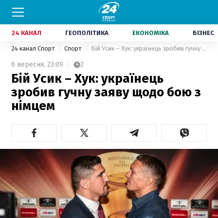
24 КАНАЛ
ГЕОПОЛІТИКА
ЕКОНОМІКА
БІЗНЕС
24 канал Спорт
Спорт
Бій Усик – Хук: українець зробив гучну заяву щодо бою з німцем
6 вересня,
23:09
2
Бій Усик – Хук: українець
зробив гучну заяву щодо бою з
німцем