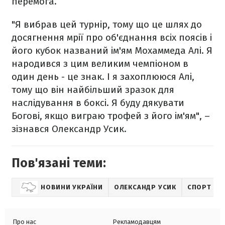
перемога.
"Я вибрав цей турнір, тому що це шлях до
досягнення мрії про об'єднання всіх поясів і
його кубок названий ім'ям Мохаммеда Алі. Я
народився з цим великим чемпіоном в
один день - це знак. І я захоплююся Алі,
тому що він найбільший зразок для
наслідування в боксі. Я буду дякувати
Богові, якщо виграю трофей з його ім'ям", –
зізнався Олександр Усик.
Пов'язані теми:
НОВИНИ УКРАЇНИ
ОЛЕКСАНДР УСИК
СПОРТ
Про нас
Рекламодавцям