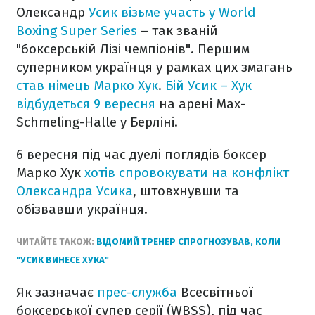
Олександр
Усик візьме участь у World
Boxing Super Series
– так званій
"боксерській Лізі чемпіонів". Першим
суперником українця у рамках цих змагань
став німець Марко Хук
.
Бій Усик – Хук
відбудеться 9 вересня
на арені Max-
Schmeling-Halle у Берліні.
6 вересня під час дуелі поглядів боксер
Марко Хук
хотів спровокувати на конфлікт
Олександра Усика
, штовхнувши та
обізвавши українця.
ЧИТАЙТЕ ТАКОЖ:
ВІДОМИЙ ТРЕНЕР СПРОГНОЗУВАВ, КОЛИ
"УСИК ВИНЕСЕ ХУКА"
Як зазначає
прес-служба
Всесвітньої
боксерської супер серії (WBSS), під час