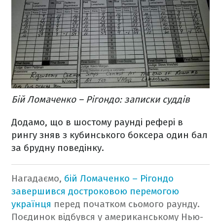
Бій Ломаченко – Рігондо: записки суддів
Додамо, що в шостому раунді рефері в
рингу зняв з кубинського боксера один бал
за брудну поведінку.
Нагадаємо,
бій Ломаченко – Рігондо
завершився достроковою перемогою
українця
перед початком сьомого раунду.
Поєдинок відбувся у американському Нью-