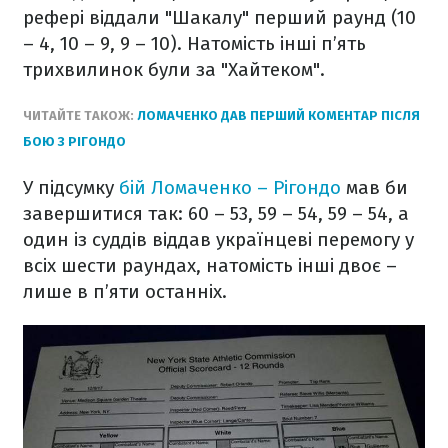
рефері віддали "Шакалу" перший раунд (10
– 4, 10 – 9, 9 – 10). Натомість інші п’ять
трихвилинок були за "Хайтеком".
ЧИТАЙТЕ ТАКОЖ:
ЛОМАЧЕНКО ДАВ ПЕРШИЙ КОМЕНТАР ПІСЛЯ
БОЮ З РІГОНДО
У підсумку
бій Ломаченко – Рігондо
мав би
завершитися так: 60 – 53, 59 – 54, 59 – 54, а
один із суддів віддав українцеві перемогу у
всіх шести раундах, натомість інші двоє –
лише в п’яти останніх.