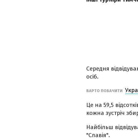
Середня відвідуван
осіб.
Укра
ВАРТО ПОБАЧИТИ
Це на 59,5 відсотк
кожна зустріч зби
Найбільш відвідува
"Славія".