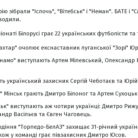
 зібрали "Іслочь", "Вітебськ" і "Неман". БАТЕ і 
оводили.
онаті Білорусі грає 22 українських футболісти та
ахтар" очолює екснаставник луганської "Зорі" Юр
инамо" виступають Артем Мілевський, Олександр 
ть український захисник Сергій Чеботаєв та Юрій
" Мінськ грають Дмитро Білоног та Артем Сухоцьк
ськ" виступають аж чотири українці: Дмитро Риж
андр Васільєв та Євген Чаговець.
одіння "Торпедо-БелАЗ" захищає 31-річний украї
кож у команді грає півзахисник Дмитро Юсов.