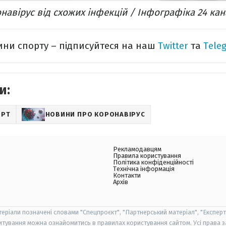
навірус від схожих інфекцій / Інфографіка 24 кан
ини спорту – підписуйтеся на наш
Twitter
та
Tele
и:
ОРТ
НОВИНИ ПРО КОРОНАВІРУС
Рекламодавцям
Правила користування
Політика конфіденційності
Технічна інформація
Контакти
Архів
теріали позначені словами "Спецпроєкт", "Партнерський матеріал", "Експерт
итування можна ознайомитись в правилах користування сайтом. Усі права 