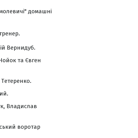
"Смолевичі" домашні
 тренер.
ій Вернидуб.
Нойок та Євген
 Тетеренко.
ий.
ук, Владислав
нський воротар