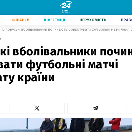
ФІНАНСИ
ІНВЕСТИЦІЇ
НЕРУХОМІСТЬ
ПРАВ
Білоруські вболівальники починають бойкотувати футбольні матчі чемпіо
2
ькі вболівальники почи
вати футбольні матчі
ту країни