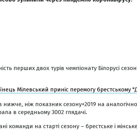
ість перших двох турів чемпіонату Білорусі сезон
їнець Мілевський приніс перемогу брестському "
ів нижче, ніж показник сезону+2019 на аналогічном
рала в середньому 3002 глядачі.
ні команди на старті сезону – брестське і мінське