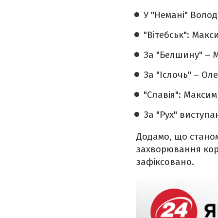
У "Немані" Воло
"Вітебськ": Мак
За "Белшину" – 
За "Іслочь" – О
"Славія": Максим
За "Рух" виступа
Додамо, що станом
захворювання кор
зафіксовано.