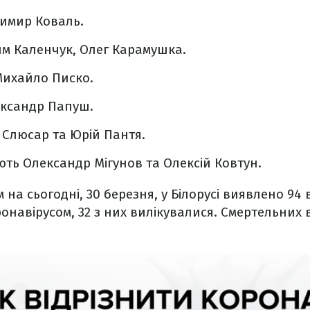
димир Коваль.
сим Каленчук, Олег Карамушка.
Михайло Писко.
лександр Папуш.
 Слюсар та Юрій Пантя.
ють Олександр Мігунов та Олексій Ковтун.
 на сьогодні, 30 березня, у Білорусі виявлено 94
онавірусом,
32 з них вилікувалися. Смертельних 