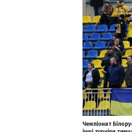
Чемпіонат Білорус
інші турніри тим