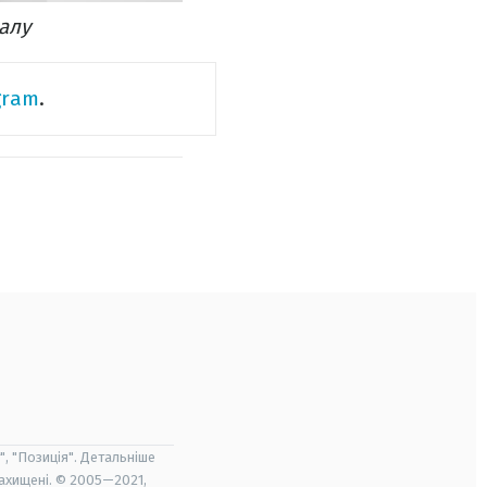
алу
gram
.
", "Позиція". Детальніше
захищені. © 2005—2021,