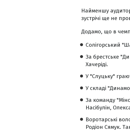
Найменшу аудиторію
зустрічі ще не пр
Додамо, що в чемпі
Солігорський "Ш
За брестське "Д
Хачеріді.
У "Слуцьку" граю
У складі "Динамо
За команду "Мін
Насібулін, Олекс
Воротарські вол
Родіон Сямук. Та