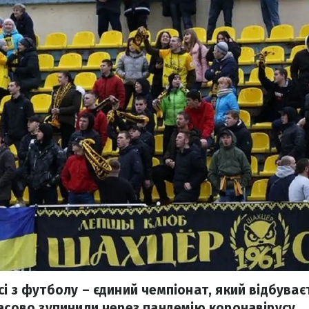
і з футболу – єдиний чемпіонат, який відбуваєть
часово зупинили через пандемію коронавірусу.