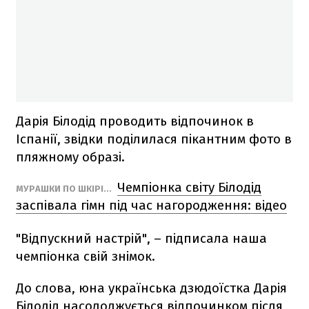
Дарія Білодід проводить відпочинок в
Іспанії, звідки поділилася пікантним фото в
пляжному образі.
Чемпіонка світу Білодід
МУРАШКИ ПО ШКІРІ...
заспівала гімн під час нагородження: відео
"Відпускний настрій", – підписала наша
чемпіонка свій знімок.
До слова, юна українська дзюдоїстка Дарія
Білодід насолоджується відпочинком після