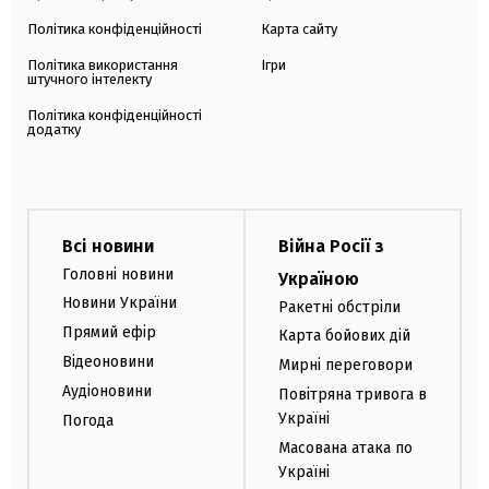
Політика конфіденційності
Карта сайту
Політика використання
Ігри
штучного інтелекту
Політика конфіденційності
додатку
Всі новини
Війна Росії з
Головні новини
Україною
Новини України
Ракетні обстріли
Прямий ефір
Карта бойових дій
Відеоновини
Мирні переговори
Аудіоновини
Повітряна тривога в
Україні
Погода
Масована атака по
Україні