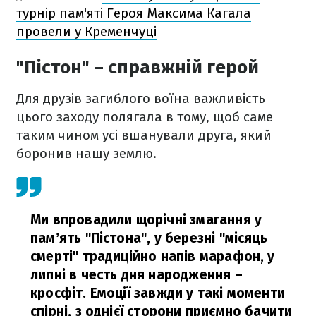
турнір пам'яті Героя Максима Кагала
провели у Кременчуці
"Пістон" – справжній герой
Для друзів загиблого воїна важливість
цього заходу полягала в тому, щоб саме
таким чином усі вшанували друга, який
боронив нашу землю.
Ми впровадили щорічні змагання у
памʼять "Пістона", у березні "місяць
смерті" традиційно напів марафон, у
липні в честь дня народження –
кросфіт. Емоції завжди у такі моменти
спірні, з однієї сторони приємно бачити