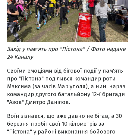
Захід у пам'ять про "Пістона" / Фото надане
24 Каналу
Своїми емоціями від бігової події у пам'ять
про "Пістона" поділився командир роти
Максима (за часів Маріуполя), а нині наразі
командир другого батальйону 12-ї бригади
"Азов" Дмитро Данілов.
Воїн зізнався, що вже давно не бігав, а 30
березня пробіг свої 10 кілометрів за
"Пістона" у районі виконання бойового