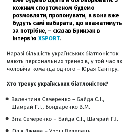
вже будемо сідати й обговорювати. З
кожним спортсменом будемо
розмовляти, пропонувати, а вони вже
будуть самі вибирати, що вважатимуть
за потрібне,
– сказав Бринзак в
інтерв'ю
XSPORT
.
Наразі більшість українських біатлоністок
мають персональних тренерів, у той час як
чоловіча команда одного – Юрая Санітру.
Хто тренує українських біатлоністок?
Валентина Семеренко – Байда С.І.,
Шамрай Г.І., Бондаренко В.М.
Віта Семеренко – Байда С.І., Шамрай Г.І.
Юлія Джима – Урош Велепець