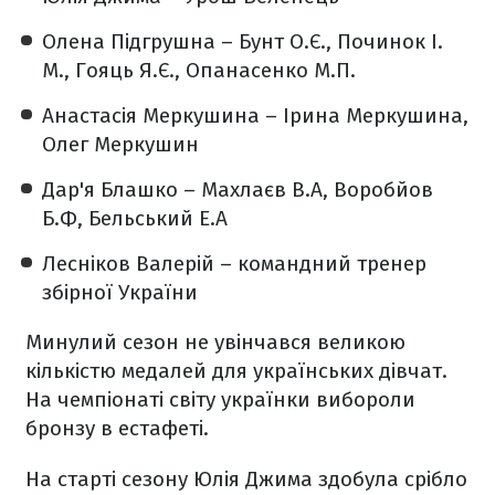
Олена Підгрушна – Бунт О.Є., Починок І.
М., Гояць Я.Є., Опанасенко М.П.
Анастасія Меркушина – Ірина Меркушина,
Олег Меркушин
Дар'я Блашко – Махлаєв В.А, Воробйов
Б.Ф, Бельський Е.А
Лесніков Валерій – командний тренер
збірної України
Минулий сезон не увінчався великою
кількістю медалей для українських дівчат.
На чемпіонаті світу українки вибороли
бронзу в естафеті.
На старті сезону Юлія Джима здобула срібло