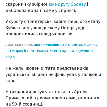
скарбничку збірної
вже другу бронзу
і
виборола вона її саме у спринті.
У суботу спринтерські забіги першого етапу
Кубка світу у шведському Остерсунді
продовжились серед чоловіків.
ДИВІТЬСЯ ТАКОЖ:
ЗБІРНА УКРАЇНИ З БІАТЛОНУ ЗАЛИШИЛАСЯ
БЕЗ МЕДАЛЕЙ У СУПЕРМІКСТІ ЧЕРЕЗ ПАДІННЯ ПІДРУЧНОГО:
ВІДЕО
На жаль, жоден з п'яти представників
української збірної не фінішував у заліковій
зоні.
Найкращий результат показав Артем
Прима, який з двома промахами, опинився
на 50-й сходинці.