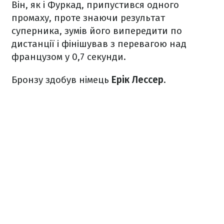
Він, як і Фуркад, припустився одного
промаху, проте знаючи результат
суперника, зумів його випередити по
дистанції і фінішував з перевагою над
французом у 0,7 секунди.
Бронзу здобув німець
Ерік Лессер
.