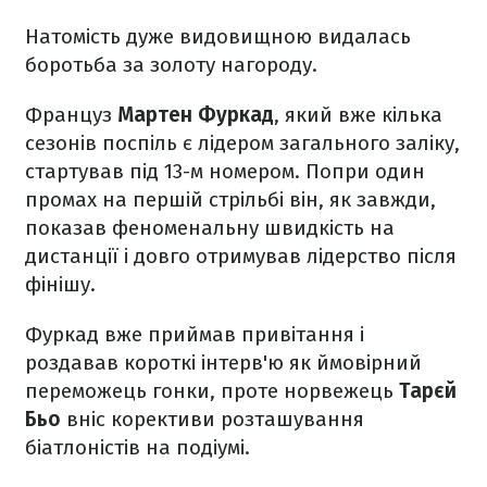
Натомість дуже видовищною видалась
боротьба за золоту нагороду.
Француз
Мартен Фуркад
, який вже кілька
сезонів поспіль є лідером загального заліку,
стартував під 13-м номером. Попри один
промах на першій стрільбі він, як завжди,
показав феноменальну швидкість на
дистанції і довго отримував лідерство після
фінішу.
Фуркад вже приймав привітання і
роздавав короткі інтерв'ю як ймовірний
переможець гонки, проте норвежець
Тарєй
Бьо
вніс корективи розташування
біатлоністів на подіумі.