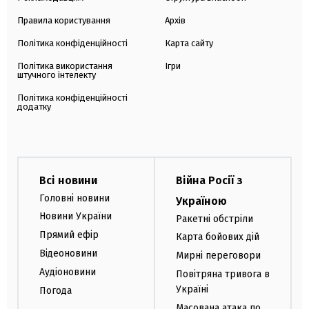
Правила користування
Архів
Політика конфіденційності
Карта сайту
Політика використання
Ігри
штучного інтелекту
Політика конфіденційності
додатку
Всі новини
Війна Росії з
Головні новини
Україною
Новини України
Ракетні обстріли
Прямий ефір
Карта бойових дій
Відеоновини
Мирні переговори
Аудіоновини
Повітряна тривога в
Україні
Погода
Масована атака по