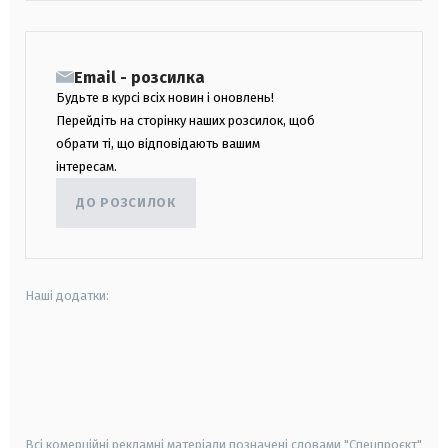
Email - розсилка
Будьте в курсі всіх новин і оновлень!
Перейдіть на сторінку наших розсилок, щоб
обрати ті, що відповідають вашим
інтересам.
ДО РОЗСИЛОК
Наші додатки:
android
apple
smart tv
samsung smart tv
Всі комерційні рекламні матеріали позначені словами "Спецпроєкт"