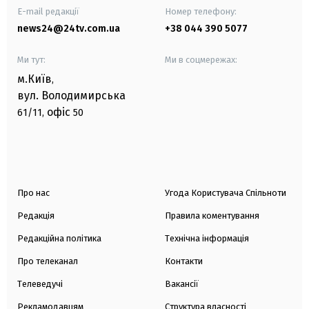
E-mail редакції
Номер телефону:
news24@24tv.com.ua
+38 044 390 5077
Ми тут:
Ми в соцмережах:
м.Київ
,
вул. Володимирська
офіс
61/11,
50
Про нас
Угода Користувача Спільноти
Редакція
Правила коментування
Редакційна політика
Технічна інформація
Про телеканал
Контакти
Телеведучі
Вакансії
Рекламодавцям
Структура власності