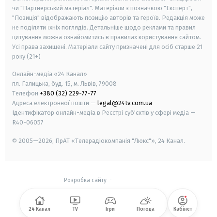
чи "Партнерський матеріал". Матеріали з позначкою "Експерт",
"Позиція" відображають позицію авторів та героїв. Редакція може
не поділяти їхніх поглядів. Детальніше щодо реклами та правил
цитування можна ознайомитись в правилах користування сайтом.
Усі права захищені.
Матеріали сайту призначені для осіб старше
21
року (21+)
Онлайн-медіа «24 Канал»
пл. Галицька, буд. 15, м. Львів, 79008
Телефон
+380 (32) 229-77-77
Адреса електронної пошти —
legal@24tv.com.ua
Ідентифікатор онлайн-медіа в Реєстрі суб'єктів у сфері медіа —
R40-06057
© 2005—2026,
ПрАТ «Телерадіокомпанія "Люкс"», 24 Канал.
Розробка сайту
-
24 Канал
TV
Ігри
Погода
Кабінет