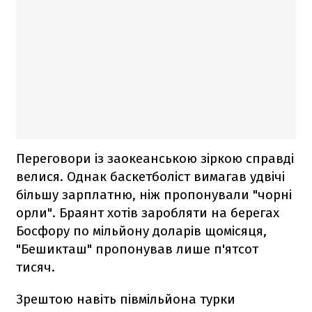
Переговори із заокеанською зіркою справді
велися. Однак баскетболіст вимагав удвічі
більшу зарплатню, ніж пропонували "чорні
орли". Браянт хотів заробляти на берегах
Босфору по мільйону доларів щомісяця,
"Бешикташ" пропонував лише п'ятсот
тисяч.
Зрештою навіть півмільйона турки