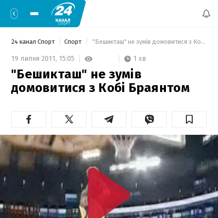
24 канал Спорт
Спорт
 "Бешикташ" не зумів домовитися з Кобі Браянтом  
1 хв
19 липня 2011,
15:05
"Бешикташ" не зумів
домовитися з Кобі Браянтом