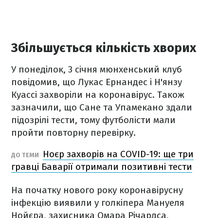
Збільшується кількість хворих
У понеділок, 3 січня мюнхенський клуб
повідомив, що
Лукас Ернандес і Н'янзу
Куассі захворіли на коронавірус. Також
зазначили, що Сане та Упамекано здали
підозрілі тести, тому футболісти мали
пройти повторну перевірку.
Ноєр захворів на COVID-19: ще три
ДО ТЕМИ
гравці Баварії отримали позитивні тести
На початку нового року коронавірусну
інфекцію виявили у голкіпера Мануеля
Нойєра, захисника Омара Річардса,