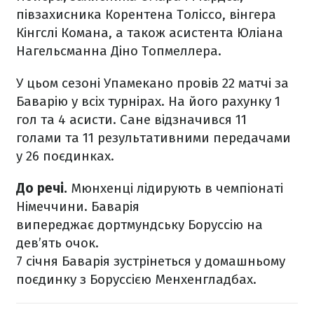
півзахисника Корентена Толіссо, вінгера
Кінгслі Комана, а також асистента Юліана
Нагельсманна Діно Топмеллера.
У цьом сезоні Упамекано провів 22 матчі за
Баварію у всіх турнірах. На його рахунку 1
гол та 4 асисти. Сане відзначився 11
голами та 11 результативними передачами
у 26 поєдинках.
До речі.
Мюнхенці лідирують в чемпіонаті
Німеччини. Баварія
випереджає дортмундську Боруссію на
дев’ять очок.
7 січня Баварія зустрінеться у домашньому
поєдинку з Боруссією Менхенгладбах.