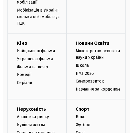
мобілізації
Мобілізація в Україні:
скільки осіб мобілізує
ТЦК
Кіно
Новини Освіти
Найцікавіші фільми
Міністерство освіти та
науки України
Українські фільми
Школа
Фільми на вечір
НМТ 2026
Комедії
Саморозвиток
Серіали
Навчання за кордоном
Нерухомість
Спорт
Аналітика ринку
Бокс
Купівля житла
Футбол
Тренди і натхнення
Теніс