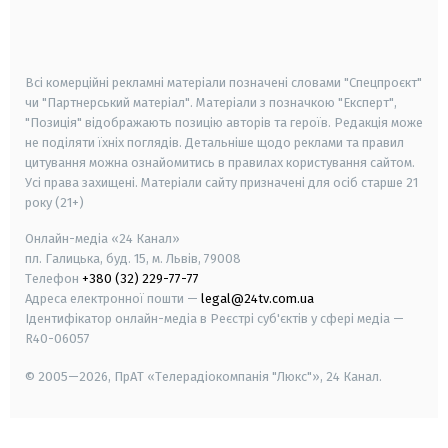
smart tv
samsung smart tv
Всі комерційні рекламні матеріали позначені словами "Спецпроєкт"
чи "Партнерський матеріал". Матеріали з позначкою "Експерт",
"Позиція" відображають позицію авторів та героїв. Редакція може
не поділяти їхніх поглядів. Детальніше щодо реклами та правил
цитування можна ознайомитись в правилах користування сайтом.
Усі права захищені.
Матеріали сайту призначені для осіб старше
21
року (21+)
Онлайн-медіа «24 Канал»
пл. Галицька, буд. 15, м. Львів, 79008
Телефон
+380 (32) 229-77-77
Адреса електронної пошти —
legal@24tv.com.ua
Ідентифікатор онлайн-медіа в Реєстрі суб'єктів у сфері медіа —
R40-06057
© 2005—2026,
ПрАТ «Телерадіокомпанія "Люкс"», 24 Канал.