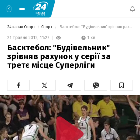
24 канал Спорт
Спорт
 Басктебол: "Будівельник" зрівняв рахунок у серії за третє місце Суперліги 
1 хв
21 травня 2012,
11:27
Басктебол: "Будівельник"
зрівняв рахунок у серії за
третє місце Суперліги