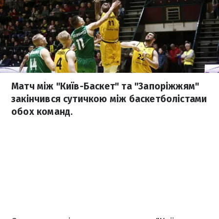
Матч між "Київ-Баскет" та "Запоріжжям"
закінчився сутичкою між баскетболістами
обох команд.