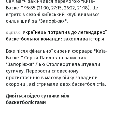
Сам матч закінчився перемогою "Київ-
Баскет" 95:85 (21:30, 27:15, 26:22, 21:18). Це
втретє в сезоні київський клуб виявився
сильніший за "Запоріжжя".
Українець потрапив до легендарної
ОЦЕ ТАК:
баскетбольної команди: захоплива історія
Вже після фінальної сирени форвард "Київ-
Баскет" Сергій Павлов та захисник
"Запоріжжя" Лью Столлворт влаштували
сутичку. Перерости словесному
протистоянню в масову бійку завадили
охоронці, які стримали двох баскетболістів.
Дивіться відео сутички між
баскетболістами