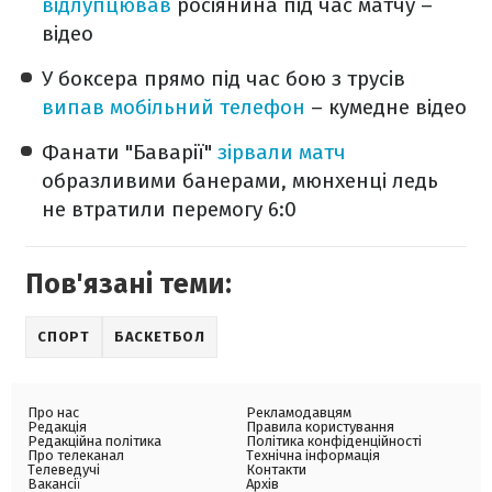
відлупцював
росіянина під час матчу –
відео
У боксера прямо під час бою з трусів
випав мобільний телефон
– кумедне відео
Фанати "Баварії"
зірвали матч
образливими банерами, мюнхенці ледь
не втратили перемогу 6:0
Пов'язані теми:
СПОРТ
БАСКЕТБОЛ
Про нас
Рекламодавцям
Редакція
Правила користування
Редакційна політика
Політика конфіденційності
Про телеканал
Технічна інформація
Телеведучі
Контакти
Вакансії
Архів